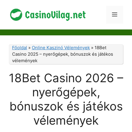
Skip
to
Menu
content
Főoldal
»
Online Kaszinó Vélemények
»
18Bet
Casino 2025 – nyerőgépek, bónuszok és játékos
vélemények
18Bet Casino 2026 –
nyerőgépek,
bónuszok és játékos
vélemények