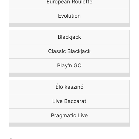
European Roulette
Evolution
Blackjack
Classic Blackjack
Play’n GO
Élő kaszinó
Live Baccarat
Pragmatic Live