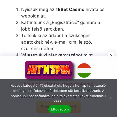
Nyissuk meg az
18Bet Casino
hivatalos
weboldalát.
Kattintsunk a „Regisztráció” gombra a
jobb felső sarokban.
Töltsük ki az űrlapot a szükséges
adatokkal: név, e-mail cím, jelszó,
születési dátum.
Válasszuk ki Magyarországot mint
lakhelyet és a HUF-ot (magyar forint)
alapértelmezett pénznemként.
Fogadjuk el a felhasználási feltételeket és
erősítsük meg, hogy elmúltunk 18 évesek.
Exkluzív ajánlat Magyaroknak!
Kedves Látogató! Tájékoztatjuk, hogy a honlap felhasználói
50 INGYENES PÖRGETÉSEKET
élményének fokozása érdekében sütiket alkalmazunk. A
Személyes adatok megadása
honlapunk használatával ön a tájékoztatásunkat tudomásul
ÜDVÖZLŐ BÓNUSZ: 800 EUR + 200 IP
veszi.
és ellenőrzés
Szerezz bónuszt!
Elfogadom
A regisztráció után további személyes adatokat