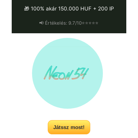
🎁 100% akár 150.000 HUF + 200 IP
📢 Értékelés: 9.7/10⭐⭐⭐⭐⭐
Játssz most!