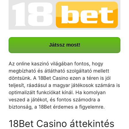
Játssz most!
Az online kaszinó világában fontos, hogy
megbízható és átlátható szolgáltató mellett
döntsünk. A 18Bet Casino ezen a téren is jól
teljesít, ráadásul a magyar játékosok számára is
optimalizált funkciókat kínál. Ha komolyan
veszed a játékot, és fontos számodra a
biztonság, a 18Bet érdemes a figyelemre.
18Bet Casino áttekintés