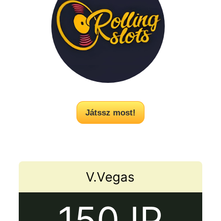
Játssz most!
V.Vegas
150 IP