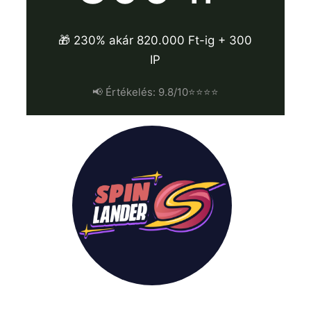
🎁 230% akár 820.000 Ft-ig + 300
IP
📢 Értékelés: 9.8/10⭐⭐⭐⭐