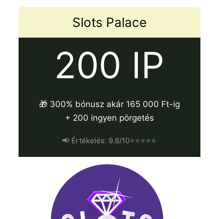
Slots Palace
200 IP
🎁 300% bónusz akár 165 000 Ft-ig
+ 200 ingyen pörgetés
📢 Értékelés: 9.8/10⭐⭐⭐⭐⭐