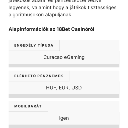
játékosok adatai és pénzeszközei védve
legyenek, valamint hogy a játékok tisztességes
algoritmusokon alapuljanak.
Alapinformációk az 18Bet Casinóról
ENGEDÉLY TÍPUSA
Curacao eGaming
ELÉRHETŐ PÉNZNEMEK
HUF, EUR, USD
MOBILBARÁT
Igen