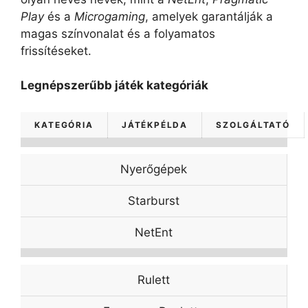
Play
és a
Microgaming
, amelyek garantálják a
magas színvonalat és a folyamatos
frissítéseket.
Legnépszerűbb játék kategóriák
KATEGÓRIA
JÁTÉKPÉLDA
SZOLGÁLTATÓ
Nyerőgépek
Starburst
NetEnt
Rulett