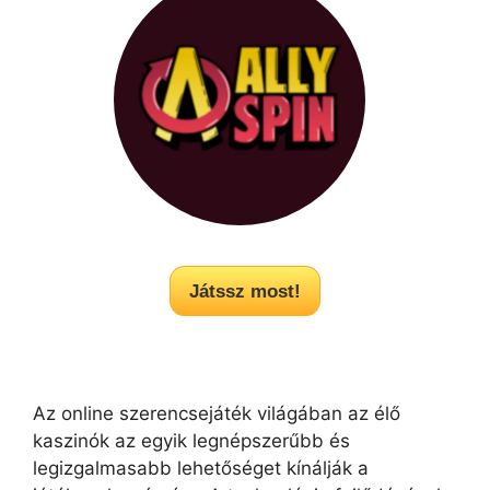
Játssz most!
Az online szerencsejáték világában az élő
kaszinók az egyik legnépszerűbb és
legizgalmasabb lehetőséget kínálják a