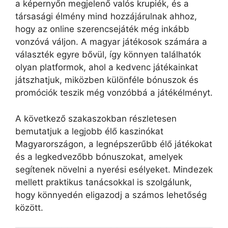
a képernyőn megjelenő valós krupiék, és a
társasági élmény mind hozzájárulnak ahhoz,
hogy az online szerencsejáték még inkább
vonzóvá váljon. A magyar játékosok számára a
választék egyre bővül, így könnyen találhatók
olyan platformok, ahol a kedvenc játékainkat
játszhatjuk, miközben különféle bónuszok és
promóciók teszik még vonzóbbá a játékélményt.
A következő szakaszokban részletesen
bemutatjuk a legjobb élő kaszinókat
Magyarországon, a legnépszerűbb élő játékokat
és a legkedvezőbb bónuszokat, amelyek
segítenek növelni a nyerési esélyeket. Mindezek
mellett praktikus tanácsokkal is szolgálunk,
hogy könnyedén eligazodj a számos lehetőség
között.