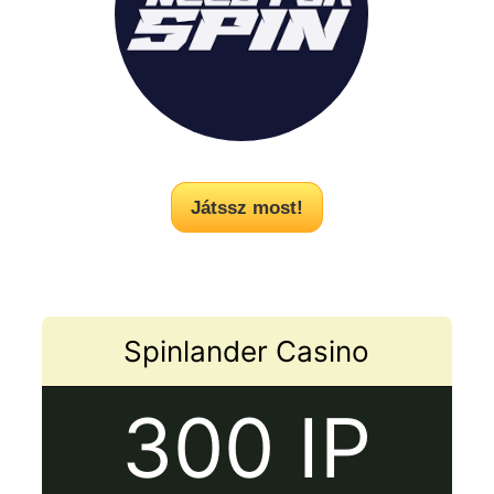
Játssz most!
Spinlander Casino
300 IP