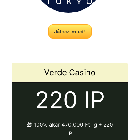
Játssz most!
Verde Casino
220 IP
🎁 100% akár 470.000 Ft-ig + 220
IP