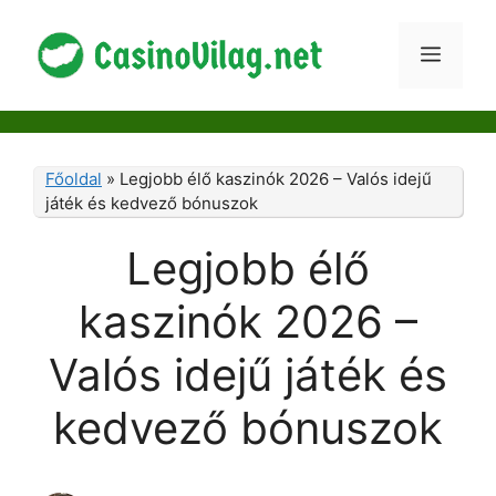
Skip
to
Menu
content
Főoldal
»
Legjobb élő kaszinók 2026 – Valós idejű
játék és kedvező bónuszok
Legjobb élő
kaszinók 2026 –
Valós idejű játék és
kedvező bónuszok