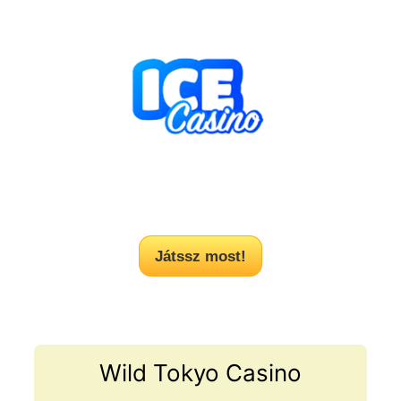
Játssz most!
Wild Tokyo Casino