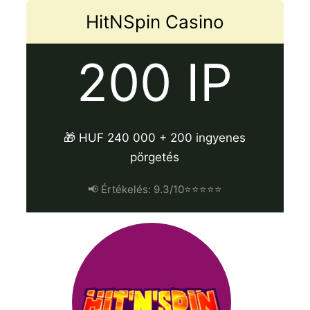
HitNSpin Casino
200 IP
🎁 HUF 240 000 + 200 ingyenes
pörgetés
📢 Értékelés: 9.3/10⭐⭐⭐⭐⭐