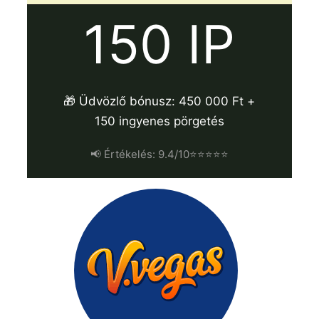
150 IP
🎁 Üdvözlő bónusz: 450 000 Ft +
150 ingyenes pörgetés
📢 Értékelés: 9.4/10⭐⭐⭐⭐⭐