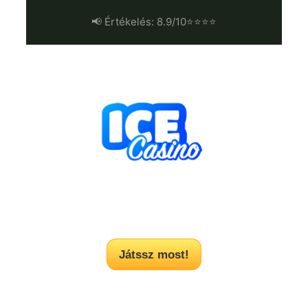
📢 Értékelés: 8.9/10⭐⭐⭐⭐
Játssz most!