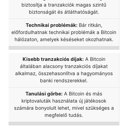
biztosítja a tranzakciók magas szintű
biztonságát és átláthatóságát.
Technikai problémák:
Bár ritkán,
előfordulhatnak technikai problémák a Bitcoin
hálózaton, amelyek késéseket okozhatnak.
Kisebb tranzakciós díjak:
A Bitcoin
általában alacsony tranzakciós díjakat
alkalmaz, összehasonlítva a hagyományos
banki rendszerekkel.
Tanulási görbe:
A Bitcoin és más
kriptovaluták használata új játékosok
számára bonyolult lehet, mivel szükséges a
megfelelő tudás.