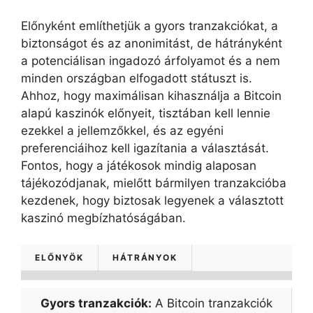
Előnyként említhetjük a gyors tranzakciókat, a
biztonságot és az anonimitást, de hátrányként
a potenciálisan ingadozó árfolyamot és a nem
minden országban elfogadott státuszt is.
Ahhoz, hogy maximálisan kihasználja a Bitcoin
alapú kaszinók előnyeit, tisztában kell lennie
ezekkel a jellemzőkkel, és az egyéni
preferenciáihoz kell igazítania a választását.
Fontos, hogy a játékosok mindig alaposan
tájékozódjanak, mielőtt bármilyen tranzakcióba
kezdenek, hogy biztosak legyenek a választott
kaszinó megbízhatóságában.
ELŐNYÖK
HÁTRÁNYOK
Gyors tranzakciók:
A Bitcoin tranzakciók