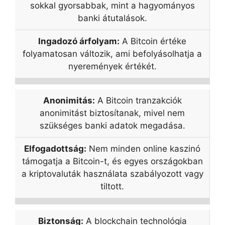
sokkal gyorsabbak, mint a hagyományos
banki átutalások.
Ingadozó árfolyam:
A Bitcoin értéke
folyamatosan változik, ami befolyásolhatja a
nyeremények értékét.
Anonimitás:
A Bitcoin tranzakciók
anonimitást biztosítanak, mivel nem
szükséges banki adatok megadása.
Elfogadottság:
Nem minden online kaszinó
támogatja a Bitcoin-t, és egyes országokban
a kriptovaluták használata szabályozott vagy
tiltott.
Biztonság:
A blockchain technológia