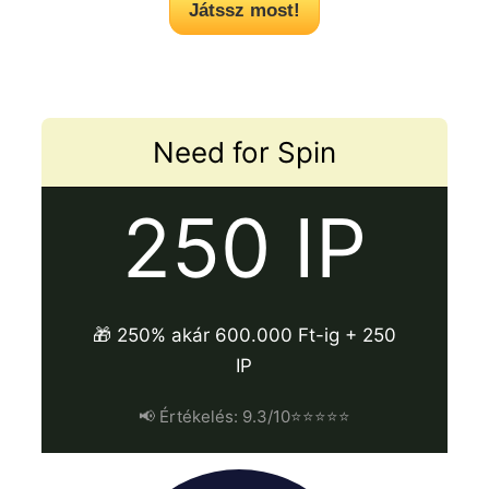
Játssz most!
Need for Spin
250 IP
🎁 250% akár 600.000 Ft-ig + 250
IP
📢 Értékelés: 9.3/10⭐⭐⭐⭐⭐