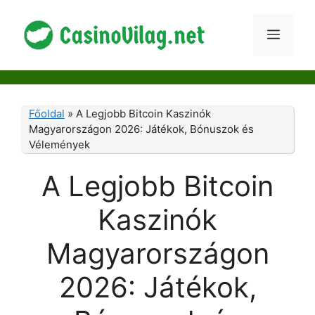
Skip
to
Menu
content
Főoldal
»
A Legjobb Bitcoin Kaszinók
Magyarországon 2026: Játékok, Bónuszok és
Vélemények
A Legjobb Bitcoin
Kaszinók
Magyarországon
2026: Játékok,