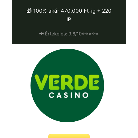
🎁 100% akár 470.000 Ft-ig + 220
IP
📢 Értékelés: 9.6/10⭐⭐⭐⭐⭐