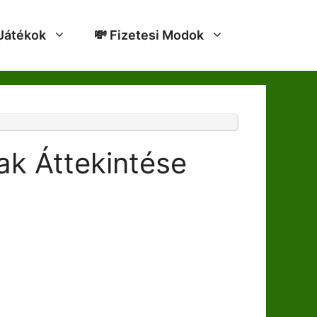
 Játékok
💸 Fizetesi Modok
ak Áttekintése