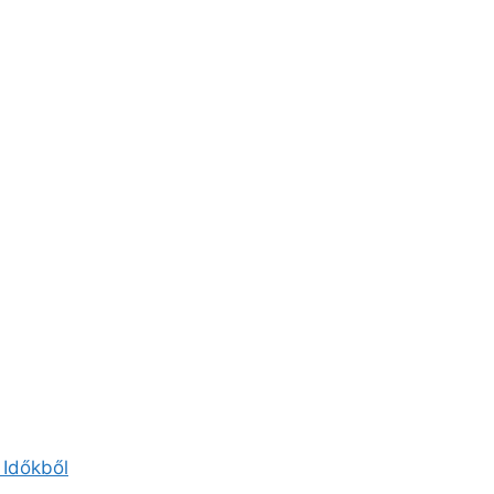
Időkből