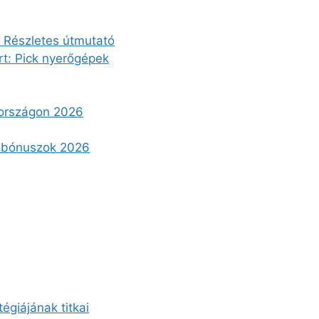
 Részletes útmutató
rt: Pick nyerőgépek
rországon 2026
ó bónuszok 2026
égiájának titkai