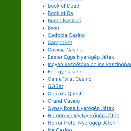
Book of Dead
Book of Ra
Buran Kaszinó
Bwin
Cadoola Casino
CampoBet
Casinia Casino
Easter Eggs Nyerőgép Játék
Ingyen kezdőtőke online kaszinóba
Energy Casino
GameTwist Casino
GGBet
Gonzo’s Quest
Grand Casino
Gypsy Rose Nyerőgép Játék
Hidden Valley Nyerőgép Játék
Horror Hotel Nyerőgép Játék
Ice Casino