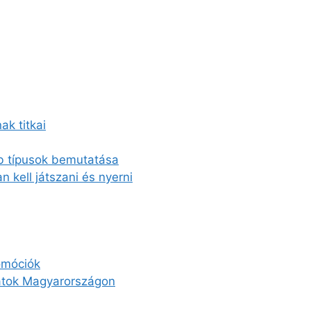
k titkai
b típusok bemutatása
 kell játszani és nyerni
omóciók
latok Magyarországon