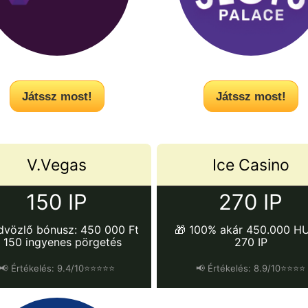
Játssz most!
Játssz most!
V.Vegas
Ice Casino
150 IP
270 IP
dvözlő bónusz: 450 000 Ft
🎁 100% akár 450.000 H
 150 ingyenes pörgetés
270 IP
📢 Értékelés: 9.4/10⭐⭐⭐⭐⭐
📢 Értékelés: 8.9/10⭐⭐⭐⭐