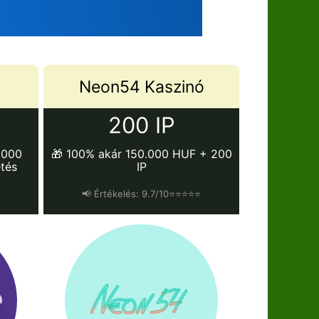
Neon54 Kaszinó
200 IP
 000
🎁 100% akár 150.000 HUF + 200
etés
IP
⭐
📢 Értékelés: 9.7/10⭐⭐⭐⭐⭐