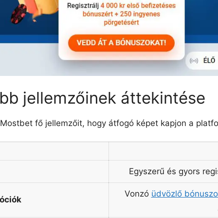
bb jellemzőinek áttekintése
ostbet fő jellemzőit, hogy átfogó képet kapjon a platfor
Egyszerű és gyors regi
Vonzó
üdvözlő bónuszo
óciók