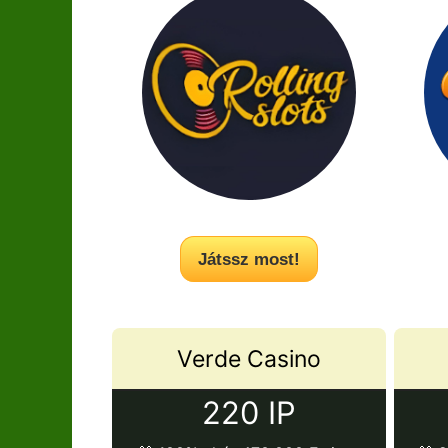
Játssz most!
Verde Casino
220 IP