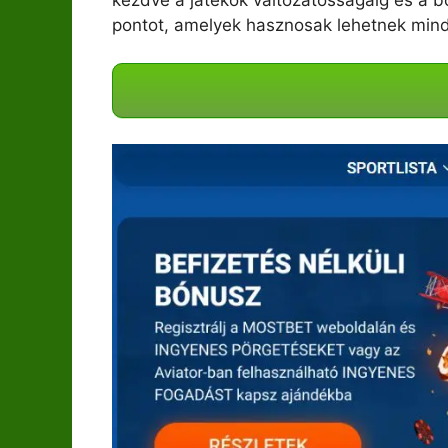
pontot, amelyek hasznosak lehetnek mind 