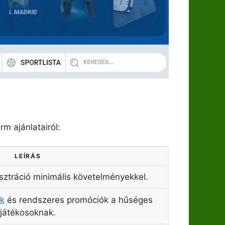
m ajánlatairól:
LEÍRÁS
sztráció minimális követelményekkel.
k
és rendszeres promóciók a hűséges
játékosoknak.