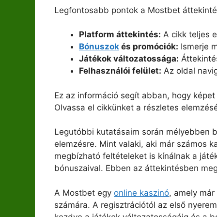
Legfontosabb pontok a Mostbet áttekint
Platform áttekintés:
A cikk teljes 
Bónuszok
és promóciók:
Ismerje m
Játékok változatossága:
Áttekinté
Felhasználói felület:
Az oldal navig
Ez az információ segít abban, hogy képet
Olvassa el cikkünket a részletes elemzésé
Legutóbbi kutatásaim során mélyebben be
elemzésre. Mint valaki, aki már számos k
megbízható feltételeket is kínálnak a ját
bónuszaival. Ebben az áttekintésben meg
A Mostbet egy
online kaszinó
, amely már
számára. A regisztrációtól az első nyerem
kezdve a játékok változatosságáig és a b