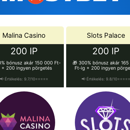
Malina Casino
Slots Palace
200 IP
200 IP
0% bónusz akár 150 000 Ft-
🎁 300% bónusz akár 165
g + 200 ingyen pörgetés
Ft-ig + 200 ingyen pörg
📢 Értékelés: 9.7/10⭐⭐⭐⭐⭐
📢 Értékelés: 9.8/10⭐⭐⭐⭐