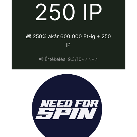
250 IP
🎁 250% akár 600.000 Ft-ig + 250
IP
📢 Értékelés: 9.3/10⭐⭐⭐⭐⭐