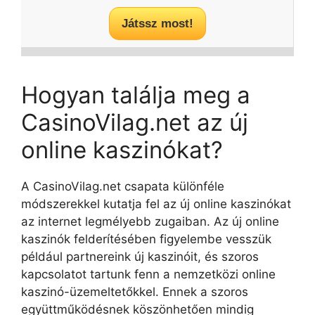
Játssz most!
Hogyan találja meg a
CasinoVilag.net az új
online kaszinókat?
A CasinoVilag.net csapata különféle
módszerekkel kutatja fel az új online kaszinókat
az internet legmélyebb zugaiban. Az új online
kaszinók felderítésében figyelembe vesszük
például partnereink új kaszinóit, és szoros
kapcsolatot tartunk fenn a nemzetközi online
kaszinó-üzemeltetőkkel. Ennek a szoros
együttműködésnek köszönhetően mindig