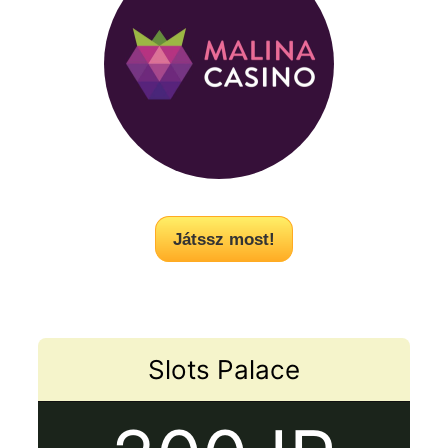
Játssz most!
Slots Palace