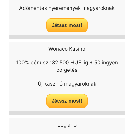
Adómentes nyeremények magyaroknak
Játssz most!
Wonaco Kasino
100% bónusz 182 500 HUF-ig + 50 ingyen
pörgetés
Új kaszinó magyaroknak
Játssz most!
Legiano