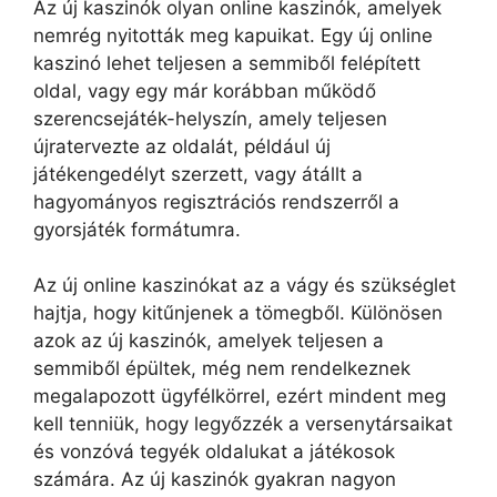
Az új kaszinók olyan online kaszinók, amelyek
nemrég nyitották meg kapuikat. Egy új online
kaszinó lehet teljesen a semmiből felépített
oldal, vagy egy már korábban működő
szerencsejáték-helyszín, amely teljesen
újratervezte az oldalát, például új
játékengedélyt szerzett, vagy átállt a
hagyományos regisztrációs rendszerről a
gyorsjáték formátumra.
Az új online kaszinókat az a vágy és szükséglet
hajtja, hogy kitűnjenek a tömegből. Különösen
azok az új kaszinók, amelyek teljesen a
semmiből épültek, még nem rendelkeznek
megalapozott ügyfélkörrel, ezért mindent meg
kell tenniük, hogy legyőzzék a versenytársaikat
és vonzóvá tegyék oldalukat a játékosok
számára. Az új kaszinók gyakran nagyon