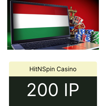
HitNSpin Casino
200 IP