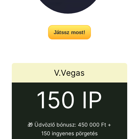
Játssz most!
V.Vegas
150 IP
🎁 Üdvözlő bónusz: 450 000 Ft +
150 ingyenes pörgetés