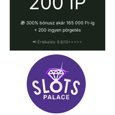
200 IP
🎁 300% bónusz akár 165 000 Ft-ig
+ 200 ingyen pörgetés
📢 Értékelés: 9.8/10⭐⭐⭐⭐⭐