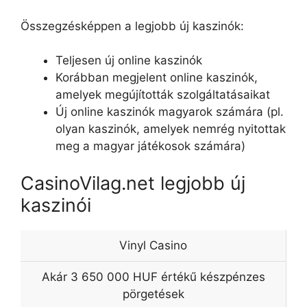
Összegzésképpen a legjobb új kaszinók:
Teljesen új online kaszinók
Korábban megjelent online kaszinók,
amelyek megújították szolgáltatásaikat
Új online kaszinók magyarok számára (pl.
olyan kaszinók, amelyek nemrég nyitottak
meg a magyar játékosok számára)
CasinoVilag.net legjobb új
kaszinói
ÚJ
EGYÉB
Vinyl Casino
ISME
ONLINE
BÓNUSZ
FONTOS
ME
KASZINÓK
TUDNIVALÓK
Akár 3 650 000 HUF értékű készpénzes
pörgetések