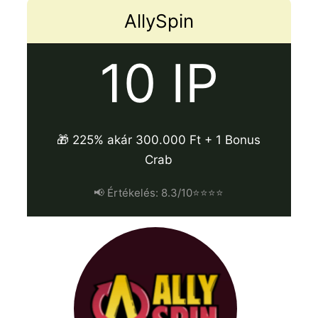
AllySpin
10 IP
🎁 225% akár 300.000 Ft + 1 Bonus
Crab
📢 Értékelés: 8.3/10⭐⭐⭐⭐