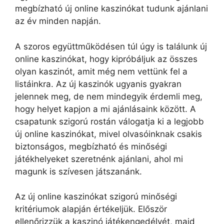
megbízható új online kaszinókat tudunk ajánlani
az év minden napján.
A szoros együttműködésen túl úgy is találunk új
online kaszinókat, hogy kipróbáljuk az összes
olyan kaszinót, amit még nem vettünk fel a
listáinkra. Az új kaszinók ugyanis gyakran
jelennek meg, de nem mindegyik érdemli meg,
hogy helyet kapjon a mi ajánlásaink között. A
csapatunk szigorú rostán válogatja ki a legjobb
új online kaszinókat, mivel olvasóinknak csakis
biztonságos, megbízható és minőségi
játékhelyeket szeretnénk ajánlani, ahol mi
magunk is szívesen játszanánk.
Az új online kaszinókat szigorú minőségi
kritériumok alapján értékeljük. Először
ellenőrizzük a kaszinó játékengedélyét, majd