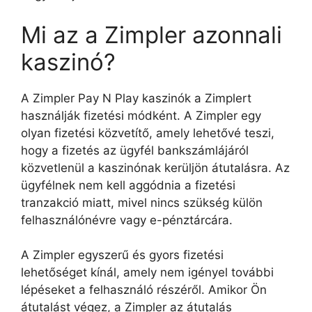
Mi az a Zimpler azonnali
kaszinó?
A Zimpler Pay N Play kaszinók a Zimplert
használják fizetési módként. A Zimpler egy
olyan fizetési közvetítő, amely lehetővé teszi,
hogy a fizetés az ügyfél bankszámlájáról
közvetlenül a kaszinónak kerüljön átutalásra. Az
ügyfélnek nem kell aggódnia a fizetési
tranzakció miatt, mivel nincs szükség külön
felhasználónévre vagy e-pénztárcára.
A Zimpler egyszerű és gyors fizetési
lehetőséget kínál, amely nem igényel további
lépéseket a felhasználó részéről. Amikor Ön
átutalást végez, a Zimpler az átutalás