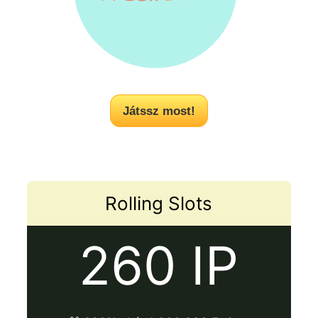
Játssz most!
Rolling Slots
260 IP