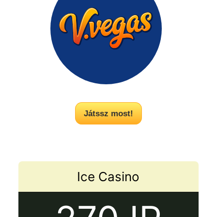
Játssz most!
Ice Casino