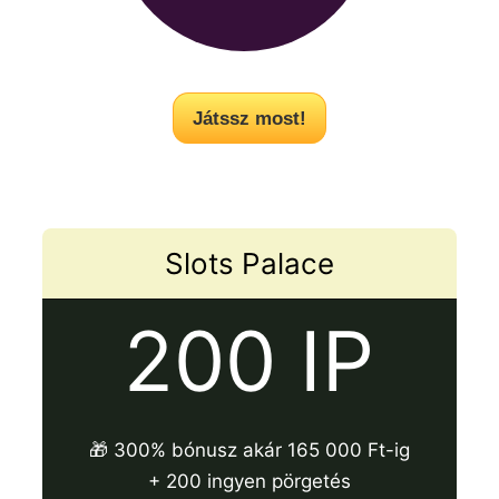
Játssz most!
Slots Palace
200 IP
🎁 300% bónusz akár 165 000 Ft-ig
+ 200 ingyen pörgetés