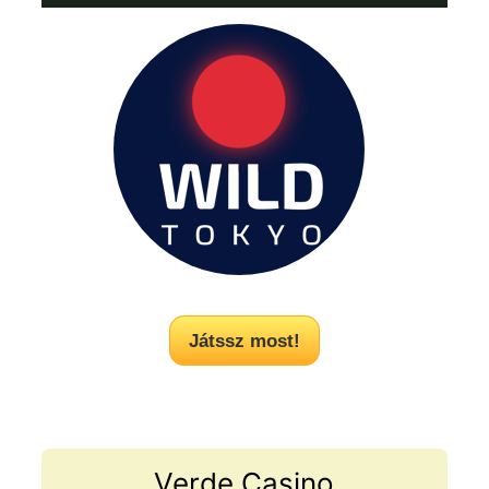
Játssz most!
Verde Casino