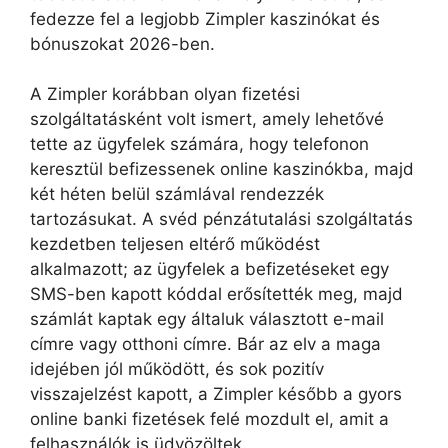
fedezze fel a legjobb Zimpler kaszinókat és
bónuszokat 2026-ben.
A Zimpler korábban olyan fizetési
szolgáltatásként volt ismert, amely lehetővé
tette az ügyfelek számára, hogy telefonon
keresztül befizessenek online kaszinókba, majd
két héten belül számlával rendezzék
tartozásukat. A svéd pénzátutalási szolgáltatás
kezdetben teljesen eltérő működést
alkalmazott; az ügyfelek a befizetéseket egy
SMS-ben kapott kóddal erősítették meg, majd
számlát kaptak egy általuk választott e-mail
címre vagy otthoni címre. Bár az elv a maga
idejében jól működött, és sok pozitív
visszajelzést kapott, a Zimpler később a gyors
online banki fizetések felé mozdult el, amit a
felhasználók is üdvözöltek.