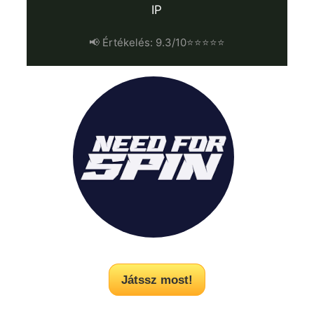
IP
📢 Értékelés: 9.3/10⭐⭐⭐⭐⭐
Játssz most!