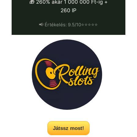
🎁 260% akár 1 000 000 Ft-ig +
260 IP
📢 Értékelés: 9.5/10⭐⭐⭐⭐⭐
Játssz most!