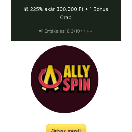
🎁 225% akár 300.000 Ft + 1 Bonus
Crab
📢 Értékelés: 8.3/10⭐⭐⭐⭐
Játssz most!