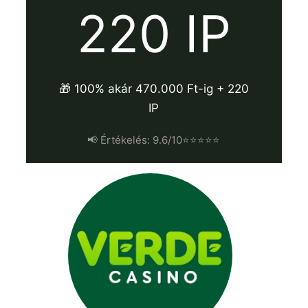
220 IP
🎁 100% akár 470.000 Ft-ig + 220
IP
📢 Értékelés: 9.6/10⭐⭐⭐⭐⭐