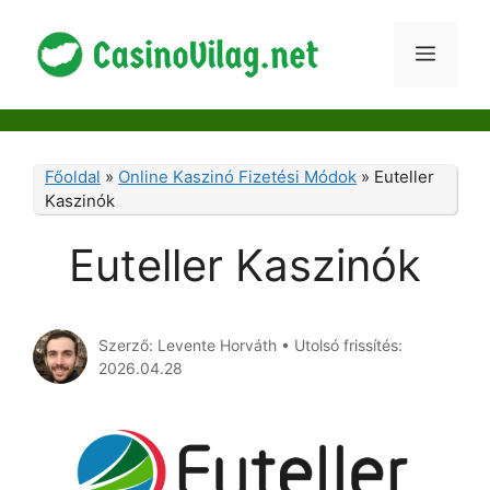
Skip
to
Menu
content
Főoldal
»
Online Kaszinó Fizetési Módok
»
Euteller
Kaszinók
Euteller Kaszinók
Szerző: Levente Horváth • Utolsó frissítés:
2026.04.28