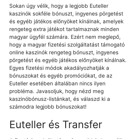
Sokan úgy vélik, hogy a legjobb Euteller
kaszinók sokféle bónuszt, ingyenes pörgetést
és egyéb játékos előnyöket kínálnak, amelyek
rengeteg extra játékot tartalmaznak minden
magyar ügyfél számára. Ezért nem meglepő,
hogy a magyar fizetési szolgáltatást támogató
online kaszinók rengeteg bónuszt, ingyenes
pörgetést és egyéb játékos előnyöket kínálnak.
Egyes fizetési módok akadályozhatják a
bónuszokat és egyéb promóciókat, de az
Euteller esetében általában nincs ilyen
probléma. Javasoljuk, hogy nézd meg
kaszinóbónusz-listánkat, és válaszd ki a
számodra legjobb bónuszokat!
Euteller és Transfer