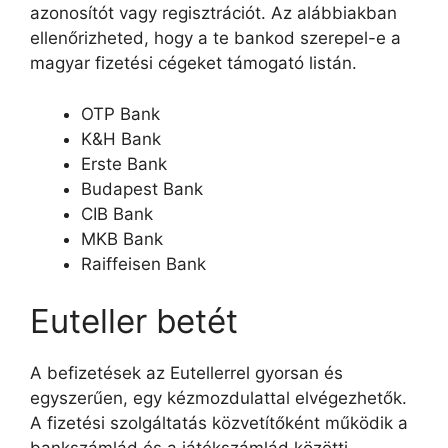
azonosítót vagy regisztrációt. Az alábbiakban
ellenőrizheted, hogy a te bankod szerepel-e a
magyar fizetési cégeket támogató listán.
OTP Bank
K&H Bank
Erste Bank
Budapest Bank
CIB Bank
MKB Bank
Raiffeisen Bank
Euteller betét
A befizetések az Eutellerrel gyorsan és
egyszerűen, egy kézmozdulattal elvégezhetők.
A fizetési szolgáltatás közvetítőként működik a