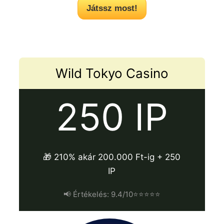
Játssz most!
Wild Tokyo Casino
250 IP
🎁 210% akár 200.000 Ft-ig + 250
IP
📢 Értékelés: 9.4/10⭐⭐⭐⭐⭐