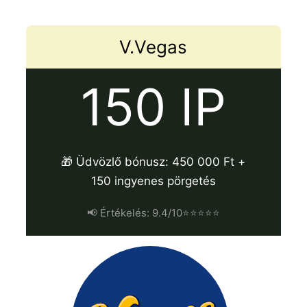
V.Vegas
150 IP
🎁 Üdvözlő bónusz: 450 000 Ft +
150 ingyenes pörgetés
📢 Értékelés: 9.4/10⭐⭐⭐⭐⭐