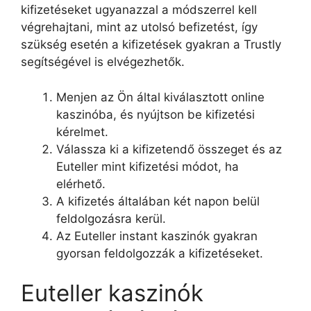
kifizetéseket ugyanazzal a módszerrel kell
végrehajtani, mint az utolsó befizetést, így
szükség esetén a kifizetések gyakran a Trustly
segítségével is elvégezhetők.
Menjen az Ön által kiválasztott online
kaszinóba, és nyújtson be kifizetési
kérelmet.
Válassza ki a kifizetendő összeget és az
Euteller mint kifizetési módot, ha
elérhető.
A kifizetés általában két napon belül
feldolgozásra kerül.
Az Euteller instant kaszinók gyakran
gyorsan feldolgozzák a kifizetéseket.
Euteller kaszinók