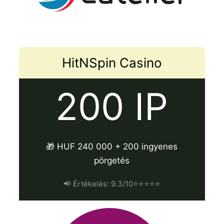
HitNSpin Casino
200 IP
🎁 HUF 240 000 + 200 ingyenes
pörgetés
📢 Értékelés: 9.3/10⭐⭐⭐⭐⭐