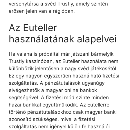
versenytársa a svéd Trustly, amely szintén
erősen jelen van a régióban.
Az Euteller
használatának alapelvei
Ha valaha is próbáltál már játszani bármelyik
Trustly kaszinóban, az Euteller használata nem
különbözik jelentősen a nagy svéd játékosétól.
Ez egy nagyon egyszerűen használható fizetési
szolgáltatás. A pénzátutalások ugyanúgy
elvégezhetők a magyar online bankok
segítségével. A fizetési mód szinte minden
hazai bankkal együttműködik. Az Eutellerrel
történő pénzátutalásokhoz csak magyar banki
azonosító szükséges, mivel a fizetési
szolgáltatás nem igényel külön felhasználói