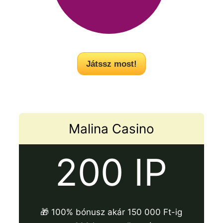
Játssz most!
Malina Casino
200 IP
🎁 100% bónusz akár 150 000 Ft-ig