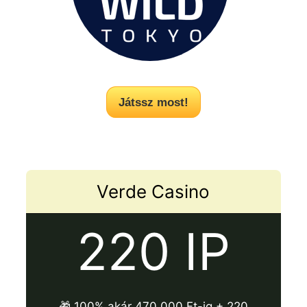
Játssz most!
Verde Casino
220 IP
🎁 100% akár 470.000 Ft-ig + 220