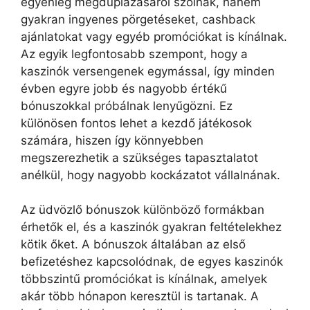
egyenleg megduplázásáról szólnak, hanem
gyakran ingyenes pörgetéseket, cashback
ajánlatokat vagy egyéb promóciókat is kínálnak.
Az egyik legfontosabb szempont, hogy a
kaszinók versengenek egymással, így minden
évben egyre jobb és nagyobb értékű
bónuszokkal próbálnak lenyűgözni. Ez
különösen fontos lehet a kezdő játékosok
számára, hiszen így könnyebben
megszerezhetik a szükséges tapasztalatot
anélkül, hogy nagyobb kockázatot vállalnának.
Az üdvözlő bónuszok különböző formákban
érhetők el, és a kaszinók gyakran feltételekhez
kötik őket. A bónuszok általában az első
befizetéshez kapcsolódnak, de egyes kaszinók
többszintű promóciókat is kínálnak, amelyek
akár több hónapon keresztül is tartanak. A