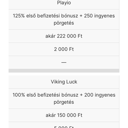
Playio
125% első befizetési bónusz + 250 ingyenes
pörgetés
akár 222 000 Ft
2 000 Ft
—
Viking Luck
100% első befizetési bónusz + 200 ingyenes
pörgetés
akár 150 000 Ft