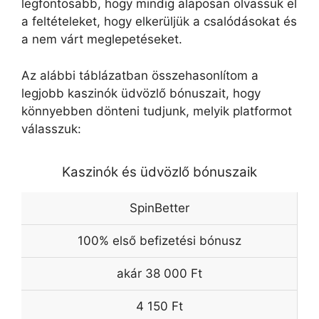
legfontosabb, hogy mindig alaposan olvassuk el
a feltételeket, hogy elkerüljük a csalódásokat és
a nem várt meglepetéseket.
Az alábbi táblázatban összehasonlítom a
legjobb kaszinók üdvözlő bónuszait, hogy
könnyebben dönteni tudjunk, melyik platformot
válasszuk:
Kaszinók és üdvözlő bónuszaik
KASZINÓ
BÓNUSZ
BÓNUSZ
MINIMUM
SpinBetter
NEVE
TÍPUSA
ÉRTÉKE
BEFIZETÉS
100% első befizetési bónusz
akár 38 000 Ft
4 150 Ft