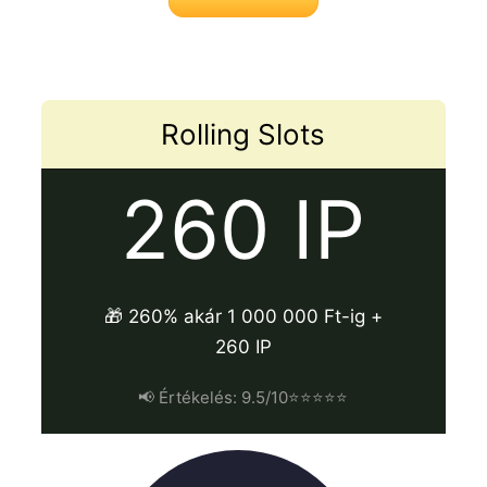
Rolling Slots
260 IP
🎁 260% akár 1 000 000 Ft-ig +
260 IP
📢 Értékelés: 9.5/10⭐⭐⭐⭐⭐