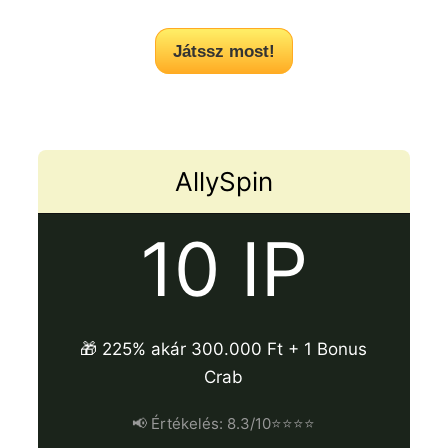
Játssz most!
AllySpin
10 IP
🎁 225% akár 300.000 Ft + 1 Bonus
Crab
📢 Értékelés: 8.3/10⭐⭐⭐⭐