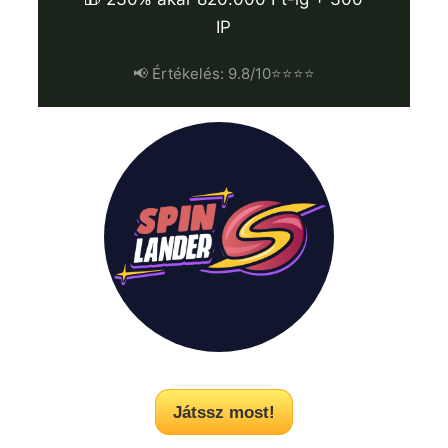
IP
📢 Értékelés: 9.8/10⭐⭐⭐⭐
Játssz most!