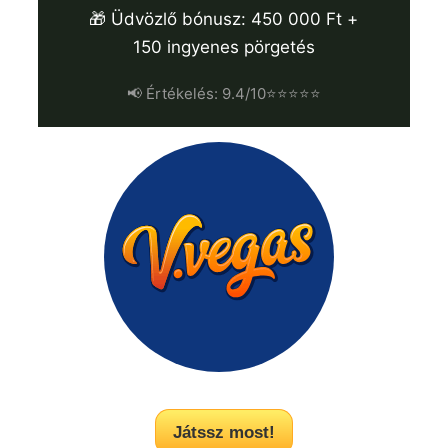
🎁 Üdvözlő bónusz: 450 000 Ft +
150 ingyenes pörgetés
📢 Értékelés: 9.4/10⭐⭐⭐⭐⭐
Játssz most!