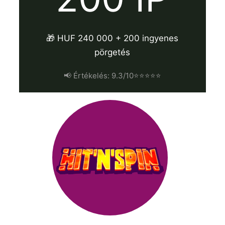
🎁 HUF 240 000 + 200 ingyenes
pörgetés
📢 Értékelés: 9.3/10⭐⭐⭐⭐⭐