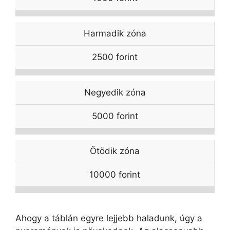
Harmadik zóna
2500 forint
Negyedik zóna
5000 forint
Ötödik zóna
10000 forint
Ahogy a táblán egyre lejjebb haladunk, úgy a