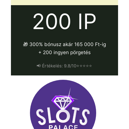
200 IP
🎁 300% bónusz akár 165 000 Ft-ig
+ 200 ingyen pörgetés
📢 Értékelés: 9.8/10⭐⭐⭐⭐⭐