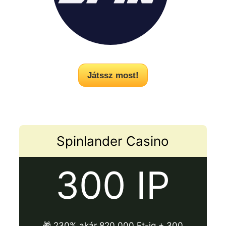
Játssz most!
Spinlander Casino
300 IP
🎁 230% akár 820.000 Ft-ig + 300