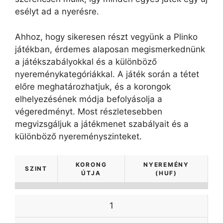
esélyt ad a nyerésre.
Ahhoz, hogy sikeresen részt vegyünk a Plinko
játékban, érdemes alaposan megismerkednünk
a játékszabályokkal és a különböző
nyereménykategóriákkal. A játék során a tétet
előre meghatározhatjuk, és a korongok
elhelyezésének módja befolyásolja a
végeredményt. Most részletesebben
megvizsgáljuk a játékmenet szabályait és a
különböző nyereményszinteket.
KORONG
NYEREMÉNY
SZINT
ÚTJA
(HUF)
1