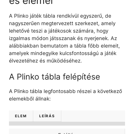
és elemei
A Plinko játék tábla rendkívül egyszerű, de
nagyszerűen megtervezett szerkezet, amely
lehetővé teszi a játékosok számára, hogy
izgalmas módon játsszanak és nyerjenek. Az
alábbiakban bemutatom a tábla főbb elemeit,
amelyek mindegyike kulcsfontosságú a játék
élvezetéhez és működéséhez.
A Plinko tábla felépítése
A Plinko tábla legfontosabb részei a következő
elemekből állnak:
ELEM
LEÍRÁS