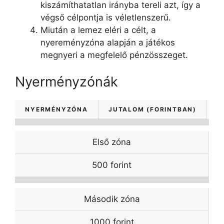
kiszámíthatatlan irányba tereli azt, így a
végső célpontja is véletlenszerű.
Miután a lemez eléri a célt, a
nyereményzóna alapján a játékos
megnyeri a megfelelő pénzösszeget.
Nyerményzónák
NYERMÉNYZÓNA
JUTALOM (FORINTBAN)
Első zóna
500 forint
Második zóna
1000 forint