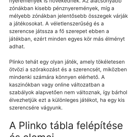
nyeremények is növekednek. Az alacsonyabb
zónákban kisebb pénznyeremények, míg a
mélyebb zónákban jelentősebb összegek várják
a játékosokat. A véletlenszerűség és a
szerencse játssza a fő szerepet ebben a
játékban, ezért minden egyes kör más élményt
adhat.
Plinko tehát egy olyan játék, amely tökéletesen
ötvözi a szórakozást és a szerencsét, miközben
mindenki számára könnyen elérhető. A
kaszinókban vagy online változatban a
szabályok alapvetően nem változnak, így bárhol
élvezhetjük ezt a különleges játékot, ha egy kis
szerencsére vágyunk.
A Plinko tábla felépítése