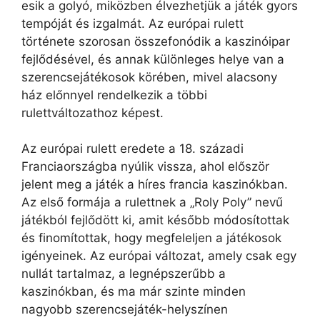
esik a golyó, miközben élvezhetjük a játék gyors
tempóját és izgalmát. Az európai rulett
története szorosan összefonódik a kaszinóipar
fejlődésével, és annak különleges helye van a
szerencsejátékosok körében, mivel alacsony
ház előnnyel rendelkezik a többi
rulettváltozathoz képest.
Az európai rulett eredete a 18. századi
Franciaországba nyúlik vissza, ahol először
jelent meg a játék a híres francia kaszinókban.
Az első formája a rulettnek a „Roly Poly” nevű
játékból fejlődött ki, amit később módosítottak
és finomítottak, hogy megfeleljen a játékosok
igényeinek. Az európai változat, amely csak egy
nullát tartalmaz, a legnépszerűbb a
kaszinókban, és ma már szinte minden
nagyobb szerencsejáték-helyszínen