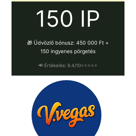
150 IP
🎁 Üdvözlő bónusz: 450 000 Ft +
150 ingyenes pörgetés
📢 Értékelés: 9.4/10⭐⭐⭐⭐⭐