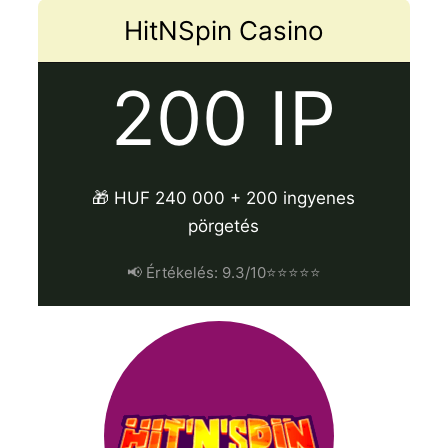
HitNSpin Casino
200 IP
🎁 HUF 240 000 + 200 ingyenes
pörgetés
📢 Értékelés: 9.3/10⭐⭐⭐⭐⭐