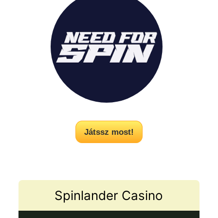
Játssz most!
Spinlander Casino