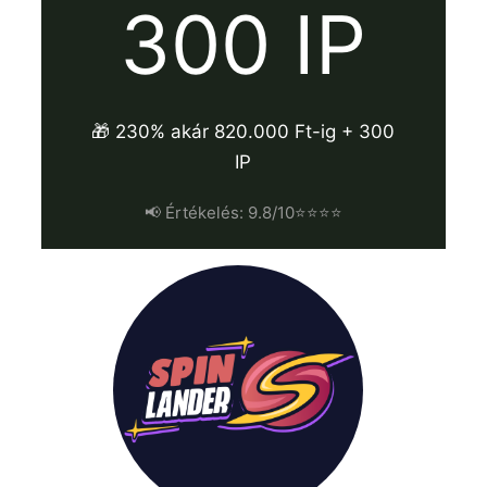
300 IP
🎁 230% akár 820.000 Ft-ig + 300
IP
📢 Értékelés: 9.8/10⭐⭐⭐⭐