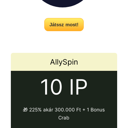
Játssz most!
AllySpin
10 IP
🎁 225% akár 300.000 Ft + 1 Bonus
Crab