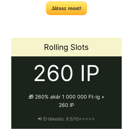
Játssz most!
Rolling Slots
260 IP
🎁 260% akár 1 000 000 Ft-ig +
260 IP
📢 Értékelés: 9.5/10⭐⭐⭐⭐⭐