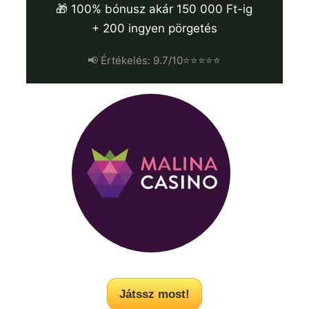
🎁 100% bónusz akár 150 000 Ft-ig
+ 200 ingyen pörgetés
📢 Értékelés: 9.7/10⭐⭐⭐⭐⭐
Játssz most!