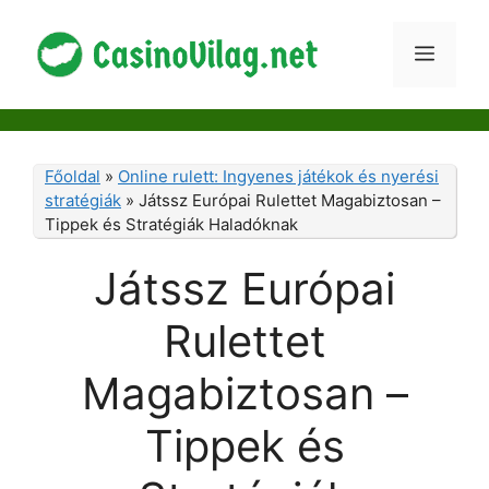
Skip
to
Menu
content
Főoldal
»
Online rulett: Ingyenes játékok és nyerési
stratégiák
»
Játssz Európai Rulettet Magabiztosan –
Tippek és Stratégiák Haladóknak
Játssz Európai
Rulettet
Magabiztosan –
Tippek és