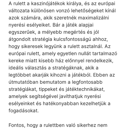
A rulett a kaszinójátékok királya, és az európai
változata különösen vonzó lehetőségeket kínál
azok számára, akik szeretnék maximalizálni
nyerési esélyeiket. Bár a játék alapjai
egyszerűek, a mélyebb megértés és jól
átgondolt stratégia kulcsfontosságú ahhoz,
hogy sikeresek legyünk a rulett asztalnál. Az
európai rulett, amely egyetlen nullát tartalmazó
kereke miatt kisebb ház előnnyel rendelkezik,
ideális választás a stratégáknak, akik a
legtöbbet akarják kihozni a játékból. Ebben az
útmutatóban bemutatom a legfontosabb
stratégiákat, tippeket és játéktechnikákat,
amelyek segítségével javíthatjuk nyerési
esélyeinket és hatékonyabban kezelhetjük a
fogadásokat.
Fontos, hogy a rulettben való sikerhez nem