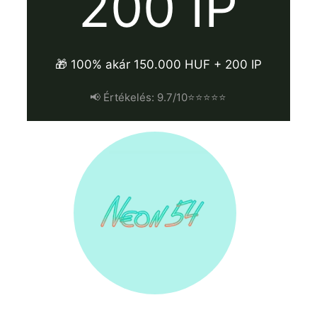
200 IP
🎁 100% akár 150.000 HUF + 200 IP
📢 Értékelés: 9.7/10⭐⭐⭐⭐⭐