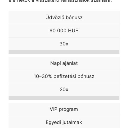
elérhetők a visszatérő felhasználók számára.
BÓNUSZ
MEGFORGATÁSI
Üdvözlő bónusz
ÖSSZEG
TÍPUSA
KÖVETELMÉNY
60 000 HUF
30x
Napi ajánlat
10–30% befizetési bónusz
20x
VIP program
Egyedi jutalmak