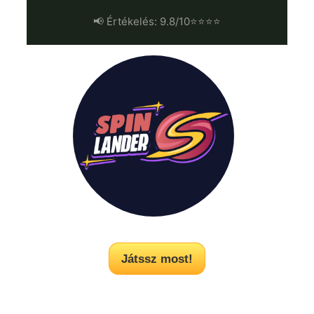
📢 Értékelés: 9.8/10⭐⭐⭐⭐
Játssz most!