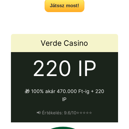
Játssz most!
Verde Casino
220 IP
🎁 100% akár 470.000 Ft-ig + 220
IP
📢 Értékelés: 9.6/10⭐⭐⭐⭐⭐