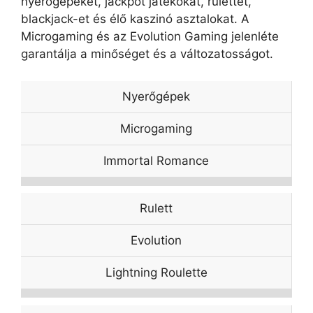
nyerőgépeket, jackpot játékokat, rulettet,
blackjack-et és élő kaszinó asztalokat. A
Microgaming és az Evolution Gaming jelenléte
garantálja a minőséget és a változatosságot.
JÁTÉK
KIEMELT
Nyerőgépek
FEJLESZTŐ
TÍPUS
JÁTÉK
Microgaming
Immortal Romance
Rulett
Evolution
Lightning Roulette