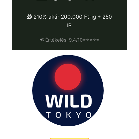
🎁 210% akár 200.000 Ft-ig + 250
IP
📢 Értékelés: 9.4/10⭐⭐⭐⭐⭐