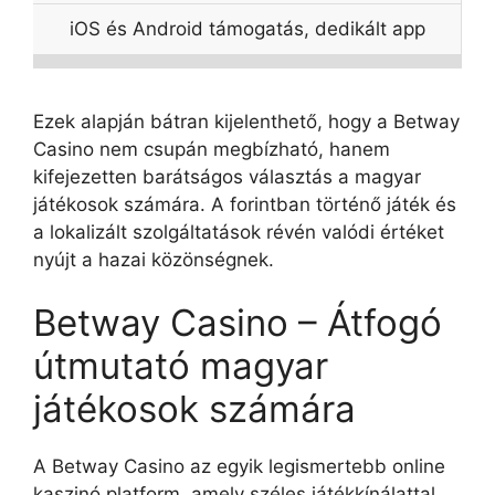
iOS és Android támogatás, dedikált app
Ezek alapján bátran kijelenthető, hogy a Betway
Casino nem csupán megbízható, hanem
kifejezetten barátságos választás a magyar
játékosok számára. A forintban történő játék és
a lokalizált szolgáltatások révén valódi értéket
nyújt a hazai közönségnek.
Betway Casino – Átfogó
útmutató magyar
játékosok számára
A Betway Casino az egyik legismertebb online
kaszinó platform, amely széles játékkínálattal,