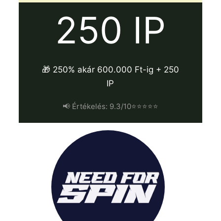
250 IP
🎁 250% akár 600.000 Ft-ig + 250
IP
📢 Értékelés: 9.3/10⭐⭐⭐⭐⭐