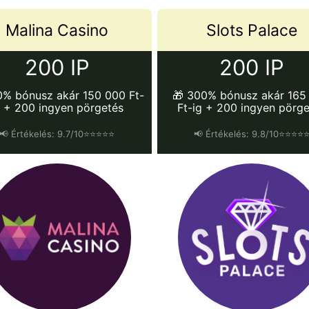
Malina Casino
Slots Palace
200 IP
200 IP
0% bónusz akár 150 000 Ft-
🎁 300% bónusz akár 165
g + 200 ingyen pörgetés
Ft-ig + 200 ingyen pörg
📢 Értékelés: 9.7/10⭐⭐⭐⭐⭐
📢 Értékelés: 9.8/10⭐⭐⭐⭐