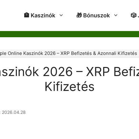
🏦 Kaszinók
🎁 Bónuszok
🎲
ple Online Kaszinók 2026 – XRP Befizetés & Azonnali Kifizetés
aszinók 2026 – XRP Befi
Kifizetés
s: 2026.04.28