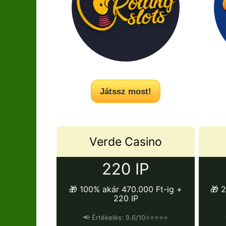
Játssz most!
Verde Casino
220 IP
🎁 100% akár 470.000 Ft-ig +
🎁 
220 IP
📢 Értékelés: 9.6/10⭐⭐⭐⭐⭐