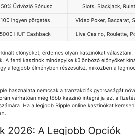
150% Üdvözlő Bónusz
Slots, Blackjack, Rulet
100 ingyen pörgetés
Video Poker, Baccarat, S
5000 HUF Cashback
Live Casino, Roulette, P
l kínált előnyöket, érdemes olyan kaszinókat választani
ák. A fenti kaszinók mindegyike különböző előnyöket kíná
ogy a legjobb élményben részesülsz, miközben a legmod
ple használata nemcsak a tranzakciók gyorsaságát növe
 során várhatóan még több kaszinó integrálja ezt a fize
 számára. Ha a legjobb Ripple online kaszinókat keresed
en.
ók 2026: A Legjobb Opciók