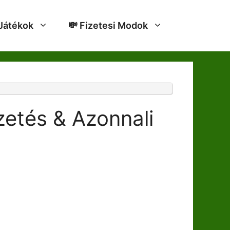
 Játékok
💸 Fizetesi Modok
zetés & Azonnali