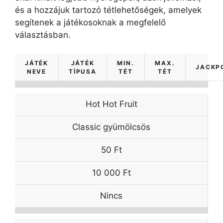
és a hozzájuk tartozó tétlehetőségek, amelyek
segítenek a játékosoknak a megfelelő
választásban.
JÁTÉK
JÁTÉK
MIN.
MAX.
JACKP
NEVE
TÍPUSA
TÉT
TÉT
Hot Hot Fruit
Classic gyümölcsös
50 Ft
10 000 Ft
Nincs