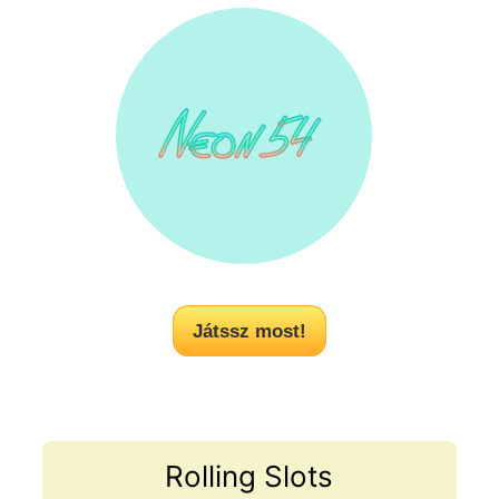
Játssz most!
Rolling Slots