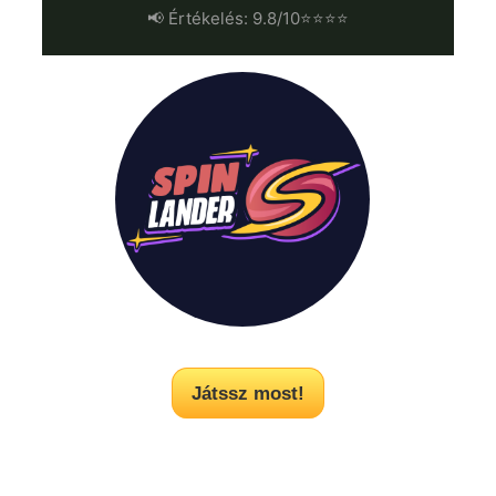
📢 Értékelés: 9.8/10⭐⭐⭐⭐
Játssz most!