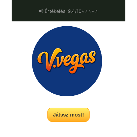
📢 Értékelés: 9.4/10⭐⭐⭐⭐⭐
Játssz most!