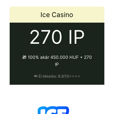
Ice Casino
270 IP
🎁 100% akár 450.000 HUF + 270
IP
📢 Értékelés: 8.9/10⭐⭐⭐⭐