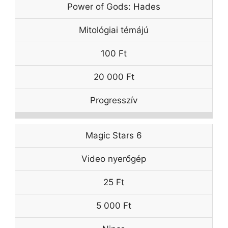
Power of Gods: Hades
Mitológiai témájú
100 Ft
20 000 Ft
Progresszív
Magic Stars 6
Video nyerőgép
25 Ft
5 000 Ft