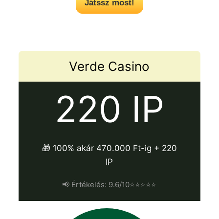
Játssz most!
Verde Casino
220 IP
🎁 100% akár 470.000 Ft-ig + 220
IP
📢 Értékelés: 9.6/10⭐⭐⭐⭐⭐