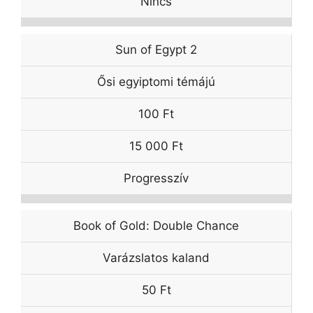
Nincs
Sun of Egypt 2
Ősi egyiptomi témájú
100 Ft
15 000 Ft
Progresszív
Book of Gold: Double Chance
Varázslatos kaland
50 Ft