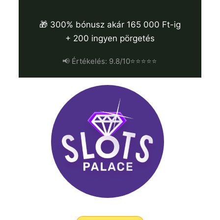
🎁 300% bónusz akár 165 000 Ft-ig
+ 200 ingyen pörgetés
📢 Értékelés: 9.8/10⭐⭐⭐⭐⭐