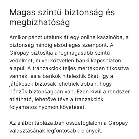
Magas szintű biztonság és
megbízhatóság
Amikor pénzt utalunk át egy online kaszinóba, a
biztonság mindig elsődleges szempont. A
Giropay biztosítja a legmagasabb szintű
védelmet, mivel közvetlen banki kapcsolaton
alapul. A tranzakciók teljes mértékben titkosítva
vannak, és a bankok hitelesítik őket, így a
játékosok biztosak lehetnek abban, hogy
pénzük biztonságban van. Ezen kívül a rendszer
átlátható, lehetővé téve a tranzakciók
folyamatos nyomon követését.
Az alábbi táblázatban összefoglalom a Giropay
választásának legfontosabb előnyeit: