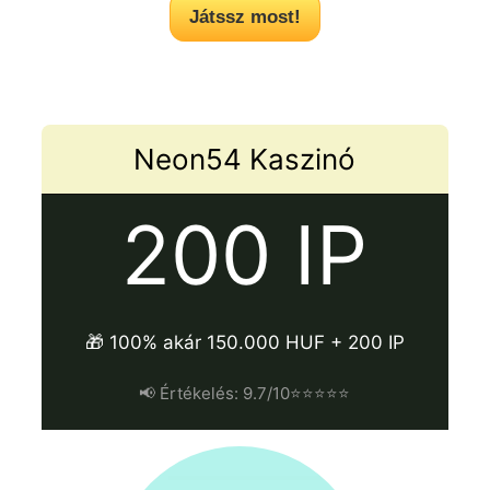
Játssz most!
Neon54 Kaszinó
200 IP
🎁 100% akár 150.000 HUF + 200 IP
📢 Értékelés: 9.7/10⭐⭐⭐⭐⭐