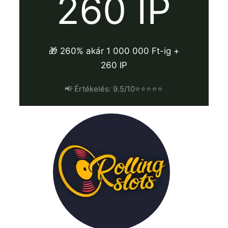
260 IP
🎁 260% akár 1 000 000 Ft-ig +
260 IP
📢 Értékelés: 9.5/10⭐⭐⭐⭐⭐