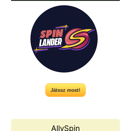
Játssz most!
AllySpin