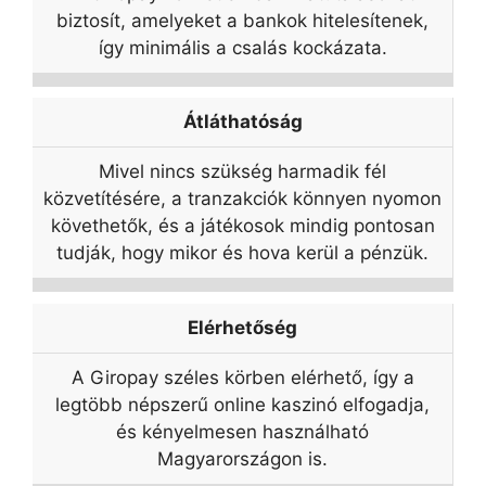
biztosít, amelyeket a bankok hitelesítenek,
így minimális a csalás kockázata.
Átláthatóság
Mivel nincs szükség harmadik fél
közvetítésére, a tranzakciók könnyen nyomon
követhetők, és a játékosok mindig pontosan
tudják, hogy mikor és hova kerül a pénzük.
Elérhetőség
A Giropay széles körben elérhető, így a
legtöbb népszerű online kaszinó elfogadja,
és kényelmesen használható
Magyarországon is.