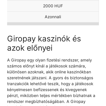
2000 HUF
Azonnali
Giropay kaszinók és
azok előnyei
A Giropay egy olyan fizetési rendszer, amely
számos előnyt kínál a játékosok számára,
különösen azoknak, akik online kaszinókban
szeretnének játszani. A gyors és biztonságos
tranzakciók lehetővé teszik, hogy a játékosok
kényelmesen befizessenek és kivegyenek
pénzt, miközben teljes mértékben bízhatnak a
rendszer megbízhatóságában. A Giropay