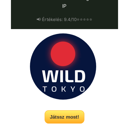
IP
📢 Értékelés: 9.4/10⭐⭐⭐⭐⭐
Játssz most!