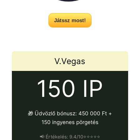
Játssz most!
V.Vegas
150 IP
🎁 Üdvözlő bónusz: 450 000 Ft +
150 ingyenes pörgetés
📢 Értékelés: 9.4/10⭐⭐⭐⭐⭐