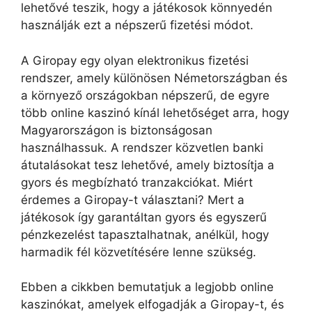
lehetővé teszik, hogy a játékosok könnyedén
használják ezt a népszerű fizetési módot.
A Giropay egy olyan elektronikus fizetési
rendszer, amely különösen Németországban és
a környező országokban népszerű, de egyre
több online kaszinó kínál lehetőséget arra, hogy
Magyarországon is biztonságosan
használhassuk. A rendszer közvetlen banki
átutalásokat tesz lehetővé, amely biztosítja a
gyors és megbízható tranzakciókat. Miért
érdemes a Giropay-t választani? Mert a
játékosok így garantáltan gyors és egyszerű
pénzkezelést tapasztalhatnak, anélkül, hogy
harmadik fél közvetítésére lenne szükség.
Ebben a cikkben bemutatjuk a legjobb online
kaszinókat, amelyek elfogadják a Giropay-t, és