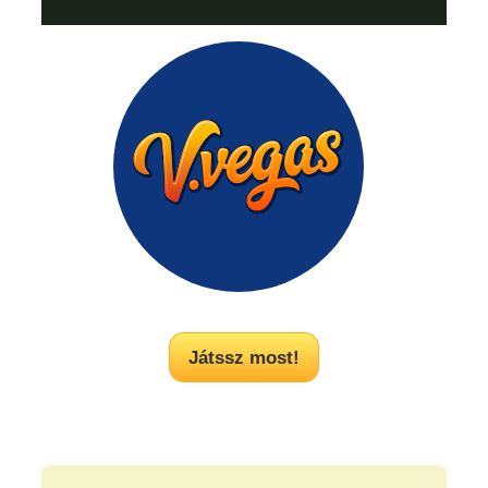
Játssz most!