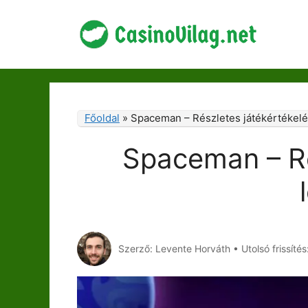
Skip
to
content
Főoldal
»
Spaceman – Részletes játékértékelés
Spaceman – Ré
Szerző: Levente Horváth • Utolsó frissíté