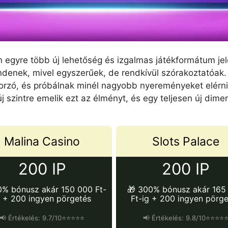
 egyre több új lehetőség és izgalmas játékformátum je
denek, mivel egyszerűek, de rendkívül szórakoztatóak.
orzó, és próbálnak minél nagyobb nyereményeket elérni,
j szintre emelik ezt az élményt, és egy teljesen új dim
Malina Casino
Slots Palace
200 IP
200 IP
0% bónusz akár 150 000 Ft-
🎁 300% bónusz akár 165
g + 200 ingyen pörgetés
Ft-ig + 200 ingyen pörg
📢 Értékelés: 9.7/10⭐⭐⭐⭐⭐
📢 Értékelés: 9.8/10⭐⭐⭐⭐