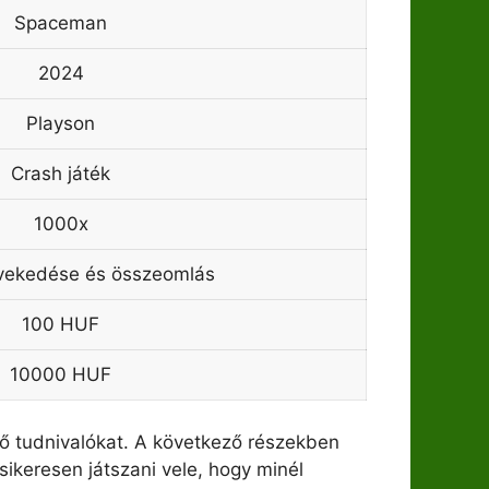
Spaceman
2024
Playson
Crash játék
1000x
vekedése és összeomlás
100 HUF
10000 HUF
ő tudnivalókat. A következő részekben
ikeresen játszani vele, hogy minél