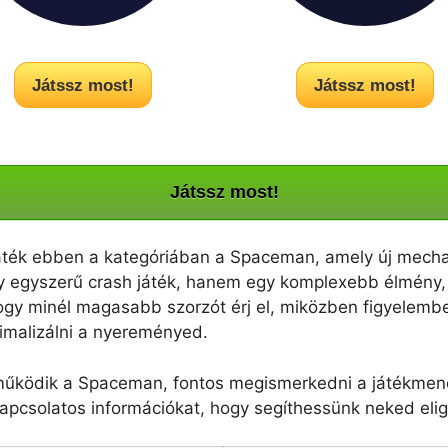
Játssz most!
Játssz most!
Játssz most!
áték ebben a kategóriában a Spaceman, amely új mechan
 egyszerű crash játék, hanem egy komplexebb élmény, 
hogy minél magasabb szorzót érj el, miközben figyelemb
imalizálni a nyereményed.
ködik a Spaceman, fontos megismerkedni a játékmenet 
kapcsolatos információkat, hogy segíthessünk neked eli