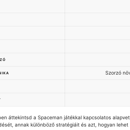
RZÓ
Szorzó nö
NIKA
T
T
ben áttekintsd a Spaceman játékkal kapcsolatos alapvet
ét, annak különböző stratégiáit és azt, hogyan lehet s