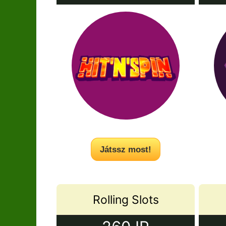
Játssz most!
Rolling Slots