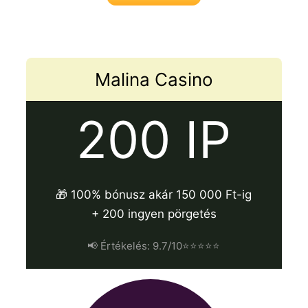
Malina Casino
200 IP
🎁 100% bónusz akár 150 000 Ft-ig
+ 200 ingyen pörgetés
📢 Értékelés: 9.7/10⭐⭐⭐⭐⭐