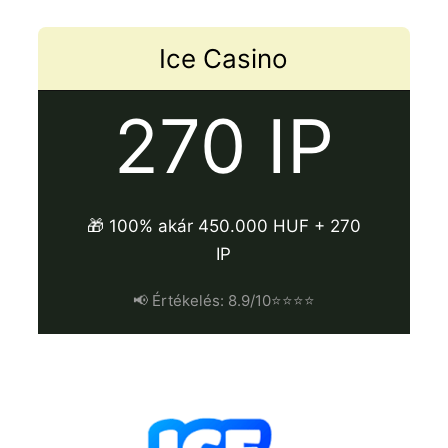
Ice Casino
270 IP
🎁 100% akár 450.000 HUF + 270
IP
📢 Értékelés: 8.9/10⭐⭐⭐⭐