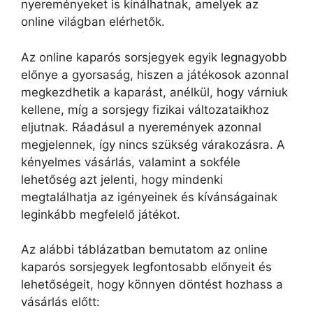
nyereményeket is kínálhatnak, amelyek az
online világban elérhetők.
Az online kaparós sorsjegyek egyik legnagyobb
előnye a gyorsaság, hiszen a játékosok azonnal
megkezdhetik a kaparást, anélkül, hogy várniuk
kellene, míg a sorsjegy fizikai változataikhoz
eljutnak. Ráadásul a nyeremények azonnal
megjelennek, így nincs szükség várakozásra. A
kényelmes vásárlás, valamint a sokféle
lehetőség azt jelenti, hogy mindenki
megtalálhatja az igényeinek és kívánságainak
leginkább megfelelő játékot.
Az alábbi táblázatban bemutatom az online
kaparós sorsjegyek legfontosabb előnyeit és
lehetőségeit, hogy könnyen döntést hozhass a
vásárlás előtt: