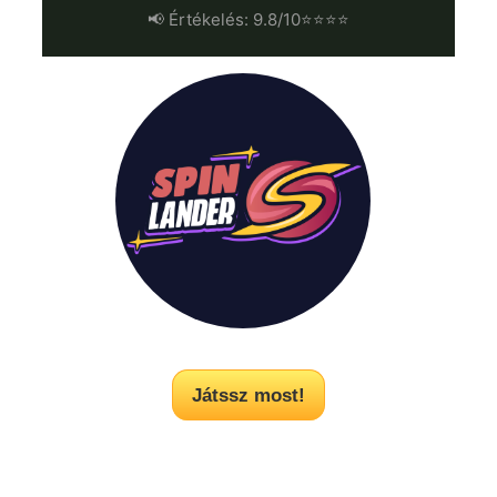
📢 Értékelés: 9.8/10⭐⭐⭐⭐
Játssz most!