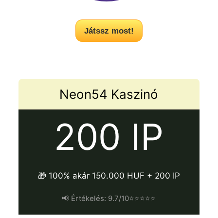
Játssz most!
Neon54 Kaszinó
200 IP
🎁 100% akár 150.000 HUF + 200 IP
📢 Értékelés: 9.7/10⭐⭐⭐⭐⭐