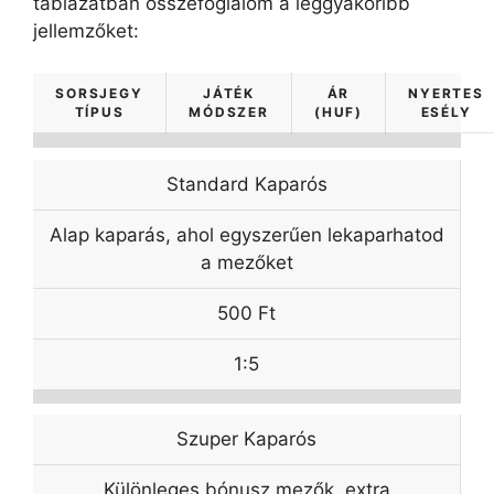
táblázatban összefoglalom a leggyakoribb
jellemzőket:
SORSJEGY
JÁTÉK
ÁR
NYERTES
TÍPUS
MÓDSZER
(HUF)
ESÉLY
Standard Kaparós
Alap kaparás, ahol egyszerűen lekaparhatod
a mezőket
500 Ft
1:5
Szuper Kaparós
Különleges bónusz mezők, extra