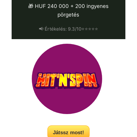
🎁 HUF 240 000 + 200 ingyenes
pörgetés
📢 Értékelés: 9.3/10⭐⭐⭐⭐⭐
Játssz most!