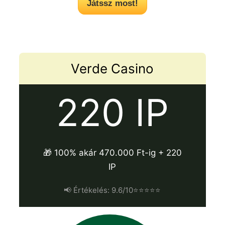
Játssz most!
Verde Casino
220 IP
🎁 100% akár 470.000 Ft-ig + 220
IP
📢 Értékelés: 9.6/10⭐⭐⭐⭐⭐