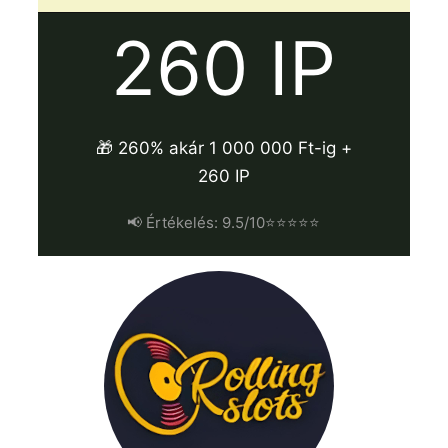
260 IP
🎁 260% akár 1 000 000 Ft-ig +
260 IP
📢 Értékelés: 9.5/10⭐⭐⭐⭐⭐