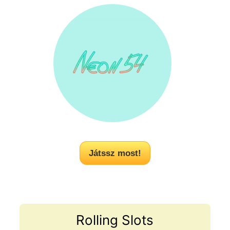
Játssz most!
Rolling Slots