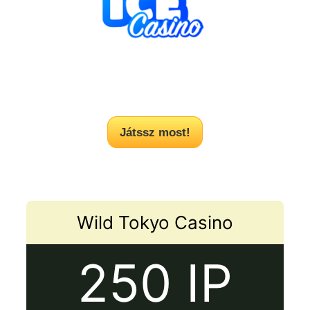
Játssz most!
Wild Tokyo Casino
250 IP