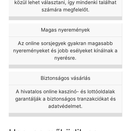
közül lehet választani, így mindenki találhat
számára megfelelőt.
Magas nyeremények
Az online sorsjegyek gyakran magasabb
nyereményeket és jobb esélyeket kínálnak a
nyerésre.
Biztonságos vásárlás
A hivatalos online kaszinó- és lottóoldalak
garantálják a biztonságos tranzakciókat és
adatvédelmet.