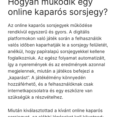
Hogyan működik egy
online kaparós sorsjegy?
Az online kaparós sorsjegyek működése
rendkívül egyszerű és gyors. A digitális
platformokon való játék során a felhasználók
valós időben kaparhatják le a sorsjegy felületét,
anélkül, hogy papíralapú sorsjegyekkel kellene
foglalkozniuk. Az egész folyamat automatizált,
így a nyeremények és az eredmények azonnal
megjelennek, miután a játékos befejezi a
„kaparást”. A játékélmény könnyedén
hozzáférhető, és a felhasználóknak csak
internetkapcsolatra és egy eszközre van
szükségük a részvételhez.
Miután kiválasztottad a kívánt online kaparós
sorsjegyet, az alábbi lépéseket kell követned: