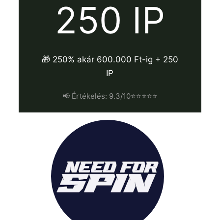
250 IP
🎁 250% akár 600.000 Ft-ig + 250
IP
📢 Értékelés: 9.3/10⭐⭐⭐⭐⭐