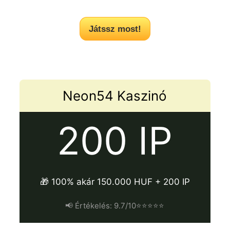
Játssz most!
Neon54 Kaszinó
200 IP
🎁 100% akár 150.000 HUF + 200 IP
📢 Értékelés: 9.7/10⭐⭐⭐⭐⭐