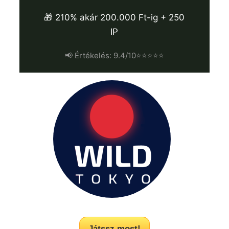
🎁 210% akár 200.000 Ft-ig + 250
IP
📢 Értékelés: 9.4/10⭐⭐⭐⭐⭐
Játssz most!