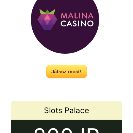
Játssz most!
Slots Palace