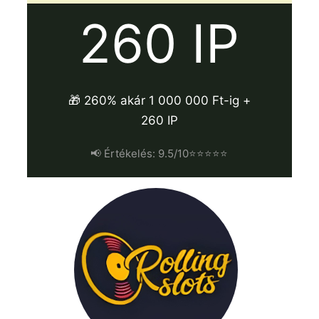
260 IP
🎁 260% akár 1 000 000 Ft-ig +
260 IP
📢 Értékelés: 9.5/10⭐⭐⭐⭐⭐