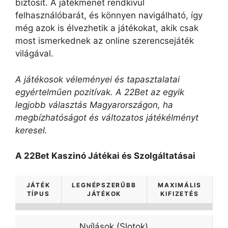
biztosít. A játékmenet rendkívül
felhasználóbarát, és könnyen navigálható, így
még azok is élvezhetik a játékokat, akik csak
most ismerkednek az online szerencsejáték
világával.
A játékosok véleményei és tapasztalatai
egyértelműen pozitívak. A 22Bet az egyik
legjobb választás Magyarországon, ha
megbízhatóságot és változatos játékélményt
keresel.
A 22Bet Kaszinó Játékai és Szolgáltatásai
JÁTÉK
LEGNÉPSZERŰBB
MAXIMÁLIS
TÍPUS
JÁTÉKOK
KIFIZETÉS
Nyílások (Slotok)