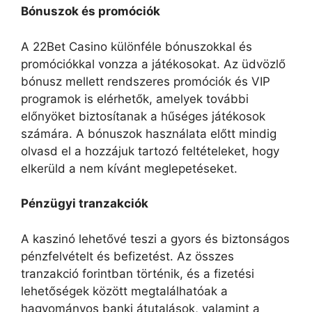
Bónuszok és promóciók
A 22Bet Casino különféle bónuszokkal és
promóciókkal vonzza a játékosokat. Az üdvözlő
bónusz mellett rendszeres promóciók és VIP
programok is elérhetők, amelyek további
előnyöket biztosítanak a hűséges játékosok
számára. A bónuszok használata előtt mindig
olvasd el a hozzájuk tartozó feltételeket, hogy
elkerüld a nem kívánt meglepetéseket.
Pénzügyi tranzakciók
A kaszinó lehetővé teszi a gyors és biztonságos
pénzfelvételt és befizetést. Az összes
tranzakció forintban történik, és a fizetési
lehetőségek között megtalálhatóak a
hagyományos banki átutalások, valamint a