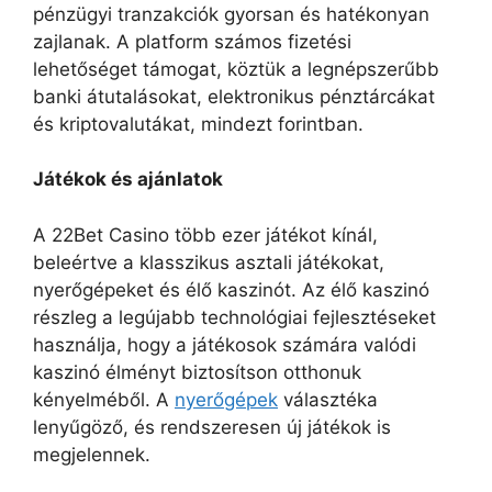
pénzügyi tranzakciók gyorsan és hatékonyan
zajlanak. A platform számos fizetési
lehetőséget támogat, köztük a legnépszerűbb
banki átutalásokat, elektronikus pénztárcákat
és kriptovalutákat, mindezt forintban.
Játékok és ajánlatok
A 22Bet Casino több ezer játékot kínál,
beleértve a klasszikus asztali játékokat,
nyerőgépeket és élő kaszinót. Az élő kaszinó
részleg a legújabb technológiai fejlesztéseket
használja, hogy a játékosok számára valódi
kaszinó élményt biztosítson otthonuk
kényelméből. A
nyerőgépek
választéka
lenyűgöző, és rendszeresen új játékok is
megjelennek.