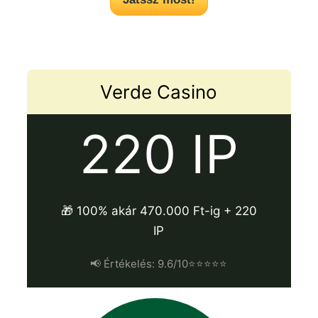
Verde Casino
220 IP
🎁 100% akár 470.000 Ft-ig + 220
IP
📢 Értékelés: 9.6/10⭐⭐⭐⭐⭐