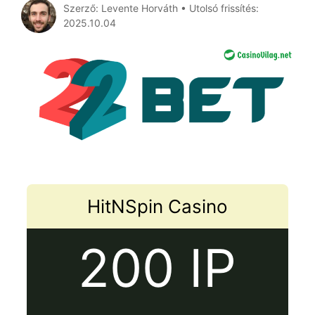
Szerző: Levente Horváth • Utolsó frissítés:
2025.10.04
HitNSpin Casino
200 IP