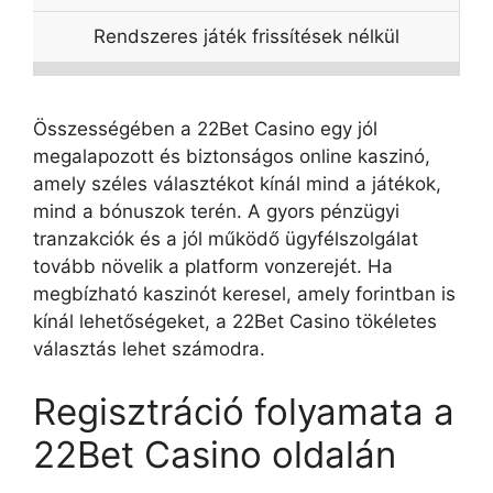
Rendszeres játék frissítések nélkül
Összességében a 22Bet Casino egy jól
megalapozott és biztonságos online kaszinó,
amely széles választékot kínál mind a játékok,
mind a bónuszok terén. A gyors pénzügyi
tranzakciók és a jól működő ügyfélszolgálat
tovább növelik a platform vonzerejét. Ha
megbízható kaszinót keresel, amely forintban is
kínál lehetőségeket, a 22Bet Casino tökéletes
választás lehet számodra.
Regisztráció folyamata a
22Bet Casino oldalán