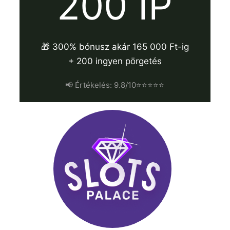
200 IP
🎁 300% bónusz akár 165 000 Ft-ig
+ 200 ingyen pörgetés
📢 Értékelés: 9.8/10⭐⭐⭐⭐⭐