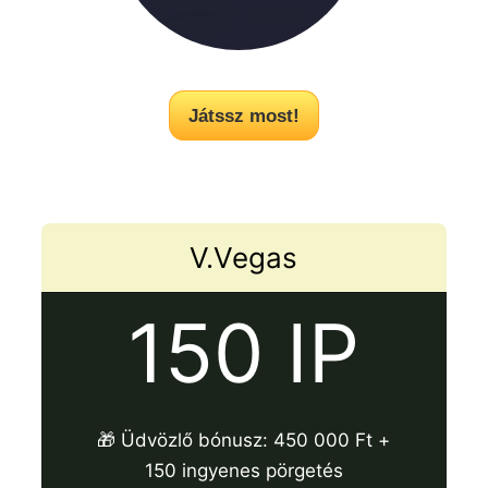
Játssz most!
V.Vegas
150 IP
🎁
Üdvözlő bónusz
: 450 000 Ft +
150 ingyenes pörgetés