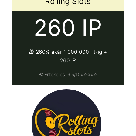
Rolling Slots
260 IP
🎁 260% akár 1 000 000 Ft-ig +
260 IP
📢 Értékelés: 9.5/10⭐⭐⭐⭐⭐