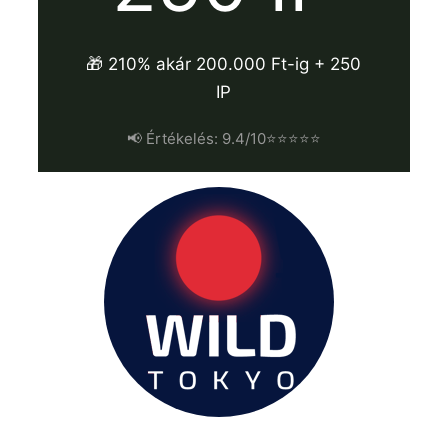
🎁 210% akár 200.000 Ft-ig + 250
IP
📢 Értékelés: 9.4/10⭐⭐⭐⭐⭐