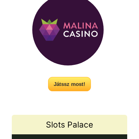
Játssz most!
Slots Palace