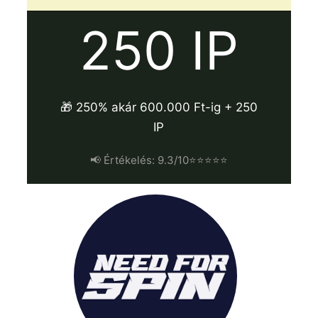
250 IP
🎁 250% akár 600.000 Ft-ig + 250
IP
📢 Értékelés: 9.3/10⭐⭐⭐⭐⭐