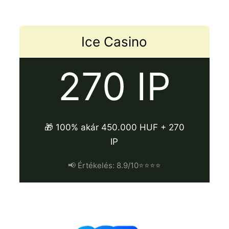
Ice Casino
270 IP
🎁 100% akár 450.000 HUF + 270
IP
📢 Értékelés: 8.9/10⭐⭐⭐⭐