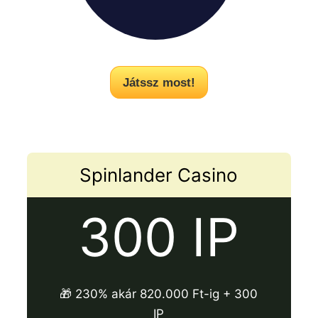
Játssz most!
Spinlander Casino
300 IP
🎁 230% akár 820.000 Ft-ig + 300
IP