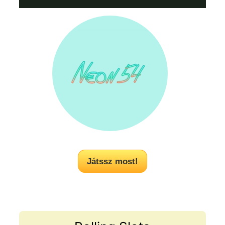
Játssz most!