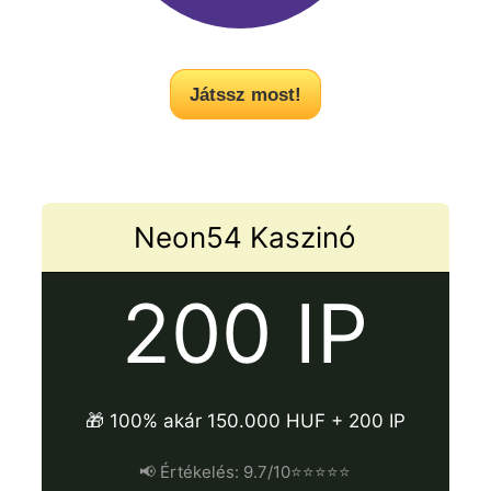
Játssz most!
Neon54 Kaszinó
200 IP
🎁 100% akár 150.000 HUF + 200 IP
📢 Értékelés: 9.7/10⭐⭐⭐⭐⭐