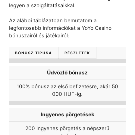
legyen a szolgáltatásaikkal.
Az alábbi táblázatban bemutatom a
legfontosabb információkat a YoYo Casino
bónuszairól és játékairól:
BÓNUSZ TÍPUSA
RÉSZLETEK
Üdvözlő bónusz
100% bónusz az első befizetésre, akár 50
000 HUF-ig.
Ingyenes pörgetések
200 ingyenes pörgetés a népszerű