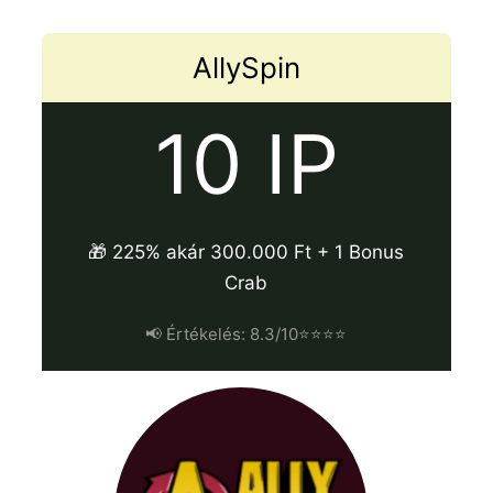
AllySpin
10 IP
🎁 225% akár 300.000 Ft + 1 Bonus
Crab
📢 Értékelés: 8.3/10⭐⭐⭐⭐