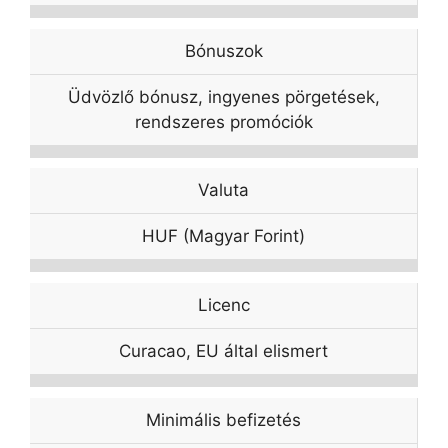
Bónuszok
Üdvözlő bónusz, ingyenes pörgetések,
rendszeres promóciók
Valuta
HUF (Magyar Forint)
Licenc
Curacao, EU által elismert
Minimális befizetés