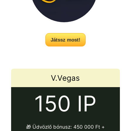
Játssz most!
V.Vegas
150 IP
🎁 Üdvözlő bónusz: 450 000 Ft +