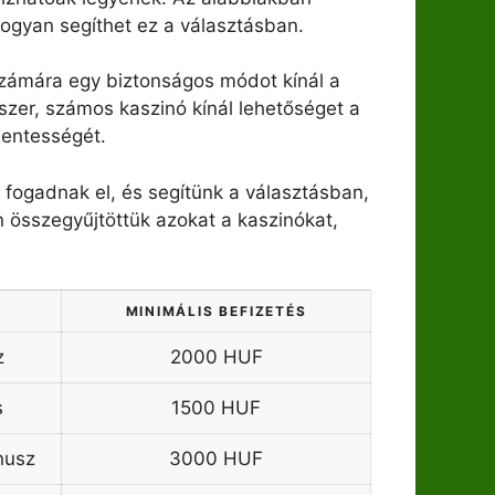
hogyan segíthet ez a választásban.
számára egy biztonságos módot kínál a
szer, számos kaszinó kínál lehetőséget a
mentességét.
 fogadnak el, és segítünk a választásban,
 összegyűjtöttük azokat a kaszinókat,
MINIMÁLIS BEFIZETÉS
z
2000 HUF
s
1500 HUF
nusz
3000 HUF