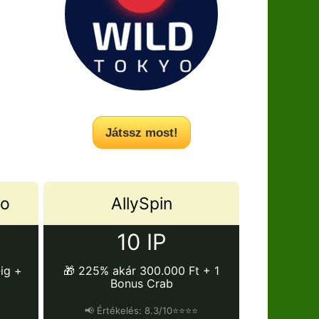
Játssz most!
no
AllySpin
10 IP
ig +
🎁 225% akár 300.000 Ft + 1
Bonus Crab
📢 Értékelés: 8.3/10⭐⭐⭐⭐