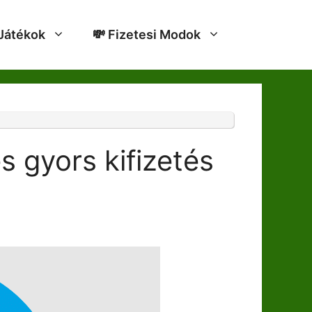
 Játékok
💸 Fizetesi Modok
s gyors kifizetés