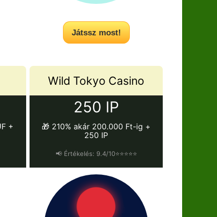
Játssz most!
Wild Tokyo Casino
250 IP
UF +
🎁 210% akár 200.000 Ft-ig +
250 IP
📢 Értékelés: 9.4/10⭐⭐⭐⭐⭐