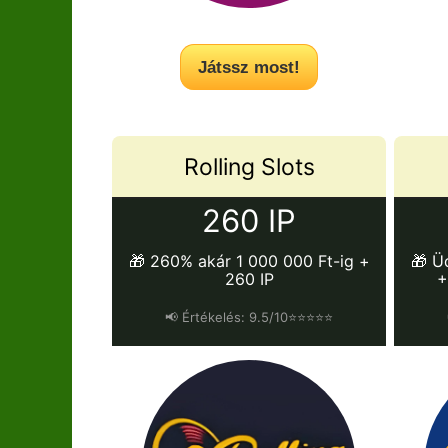
Játssz most!
Rolling Slots
260 IP
🎁 260% akár 1 000 000 Ft-ig +
🎁 Ü
260 IP
+
📢 Értékelés: 9.5/10⭐⭐⭐⭐⭐