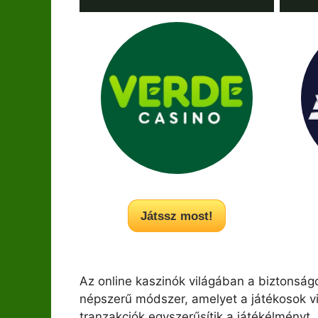
Játssz most!
Az online kaszinók világában a biztonság
népszerű módszer, amelyet a játékosok vi
tranzakciók egyszerűsítik a játékélményt