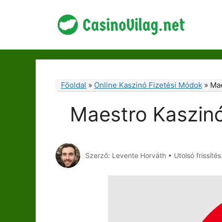
Skip
to
content
Főoldal
»
Online Kaszinó Fizetési Módok
»
Mae
Maestro Kaszinók
Szerző: Levente Horváth • Utolsó frissíté