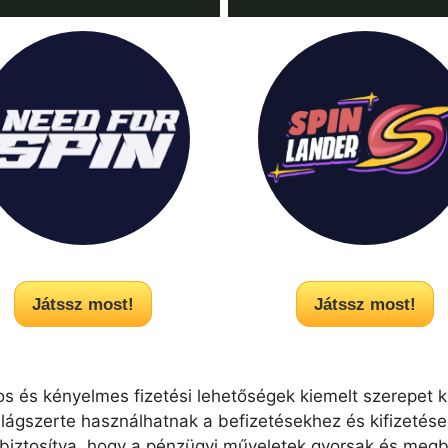
Játssz most!
Játssz most!
os és kényelmes fizetési lehetőségek kiemelt szerepet 
lágszerte használhatnak a befizetésekhez és kifizetése
, biztosítva, hogy a pénzügyi műveletek gyorsak és meg