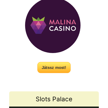
Játssz most!
Slots Palace