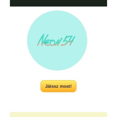
Játssz most!