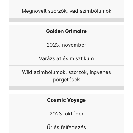
Megnövelt szorzók, vad szimbólumok
Golden Grimoire
2023. november
Varázslat és misztikum
Wild szimbólumok, szorzók, ingyenes
pörgetések
Cosmic Voyage
2023. október
Űr és felfedezés