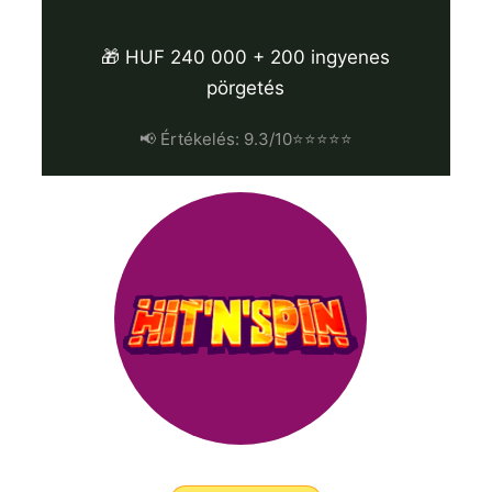
🎁 HUF 240 000 + 200 ingyenes
pörgetés
📢 Értékelés: 9.3/10⭐⭐⭐⭐⭐