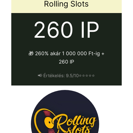
Rolling Slots
260 IP
🎁 260% akár 1 000 000 Ft-ig +
260 IP
📢 Értékelés: 9.5/10⭐⭐⭐⭐⭐