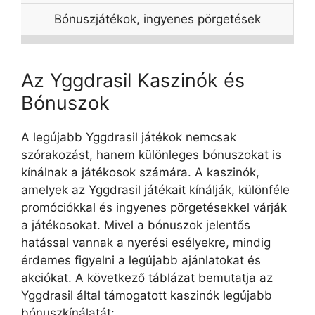
Bónuszjátékok, ingyenes pörgetések
Az Yggdrasil Kaszinók és
Bónuszok
A legújabb Yggdrasil játékok nemcsak
szórakozást, hanem különleges bónuszokat is
kínálnak a játékosok számára. A kaszinók,
amelyek az Yggdrasil játékait kínálják, különféle
promóciókkal és ingyenes pörgetésekkel várják
a játékosokat. Mivel a bónuszok jelentős
hatással vannak a nyerési esélyekre, mindig
érdemes figyelni a legújabb ajánlatokat és
akciókat. A következő táblázat bemutatja az
Yggdrasil által támogatott kaszinók legújabb
bónuszkínálatát: