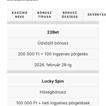
KASZINÓ
BÓNUSZ
BÓNUSZ
ÉRVÉNYE
NEVE
TÍPUSA
ÖSSZEGE
22Bet
Üdvözlő bónusz
200 000 Ft + 100 ingyenes pörgetés
2026. február 28-ig
Lucky Spin
Hűségbónusz
100 000 Ft + heti ingyenes pörgetések