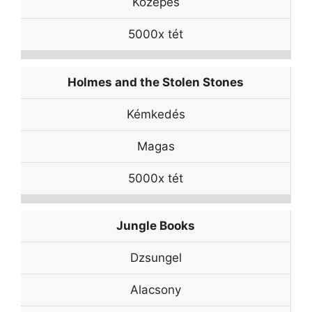
Közepes
5000x tét
Holmes and the Stolen Stones
Kémkedés
Magas
5000x tét
Jungle Books
Dzsungel
Alacsony