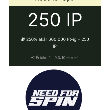
250 IP
🎁 250% akár 600.000 Ft-ig + 250
IP
📢 Értékelés: 9.3/10⭐⭐⭐⭐⭐