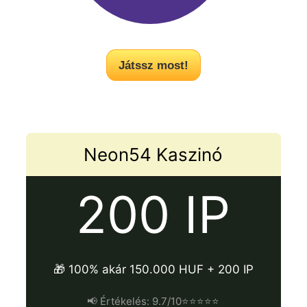
Játssz most!
Neon54 Kaszinó
200 IP
🎁 100% akár 150.000 HUF + 200 IP
📢 Értékelés: 9.7/10⭐⭐⭐⭐⭐