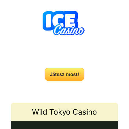
Játssz most!
Wild Tokyo Casino