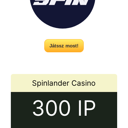
Játssz most!
Spinlander Casino
300 IP