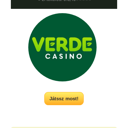
Játssz most!