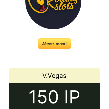
Játssz most!
V.Vegas
150 IP