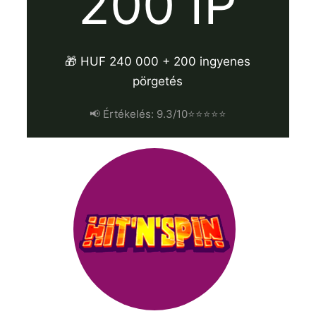
200 IP
🎁 HUF 240 000 + 200
ingyenes
pörgetés
📢 Értékelés: 9.3/10⭐⭐⭐⭐⭐