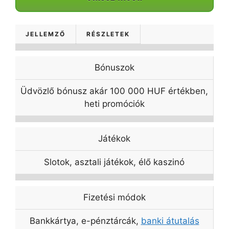
JELLEMZŐ
RÉSZLETEK
Bónuszok
Üdvözlő bónusz akár 100 000 HUF értékben,
heti promóciók
Játékok
Slotok, asztali játékok, élő kaszinó
Fizetési módok
Bankkártya, e-pénztárcák,
banki átutalás