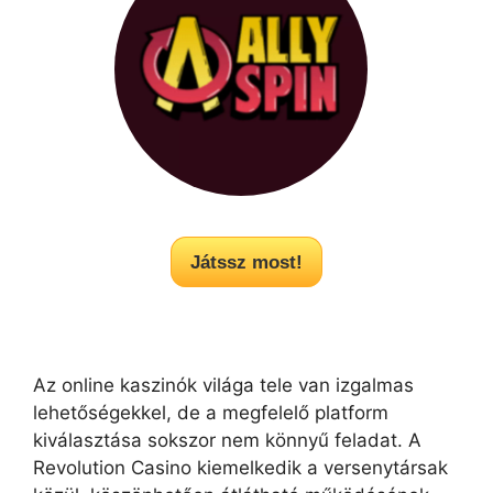
Játssz most!
Az online kaszinók világa tele van izgalmas
lehetőségekkel, de a megfelelő platform
kiválasztása sokszor nem könnyű feladat. A
Revolution Casino kiemelkedik a versenytársak