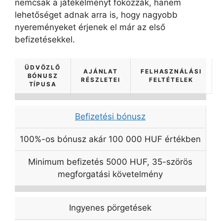
nemcsak a játékélményt fokozzák, hanem
lehetőséget adnak arra is, hogy nagyobb
nyereményeket érjenek el már az első
befizetésekkel.
ÜDVÖZLŐ
AJÁNLAT
FELHASZNÁLÁSI
BÓNUSZ
RÉSZLETEI
FELTÉTELEK
TÍPUSA
Befizetési bónusz
100%-os bónusz akár 100 000 HUF értékben
Minimum befizetés 5000 HUF, 35-szörös
megforgatási követelmény
Ingyenes pörgetések