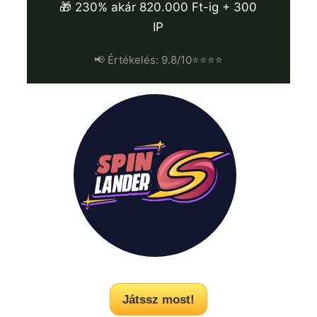
🎁 230% akár 820.000 Ft-ig + 300
IP
📢 Értékelés: 9.8/10⭐⭐⭐⭐
Játssz most!