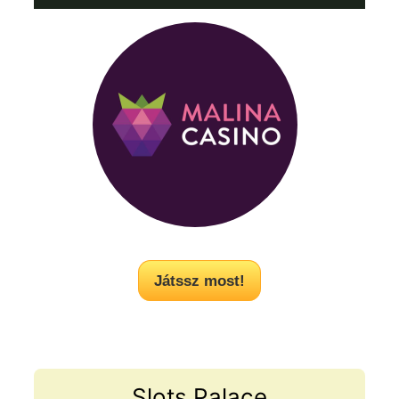
Játssz most!
Slots Palace