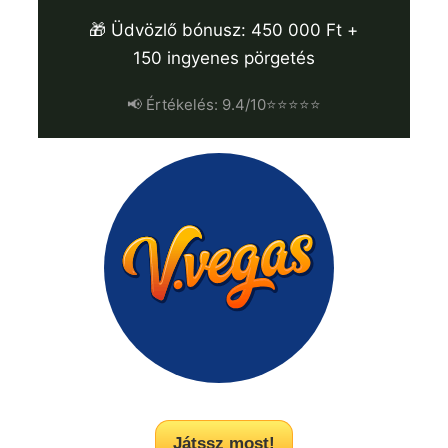
🎁 Üdvözlő bónusz: 450 000 Ft +
150 ingyenes pörgetés
📢 Értékelés: 9.4/10⭐⭐⭐⭐⭐
Játssz most!