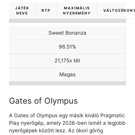
JÁTÉK
MAXIMÁLIS
RTP
VÁLTOZÉKON
NEVE
NYEREMÉNY
Sweet Bonanza
96.51%
21,175x tét
Magas
Gates of Olympus
A Gates of Olympus egy másik kiváló Pragmatic
Play nyerőgép, amely 2026-ben ismét a legjobb
nyerőgépek között lesz. Az ókori görög