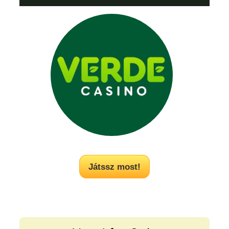
Játssz most!