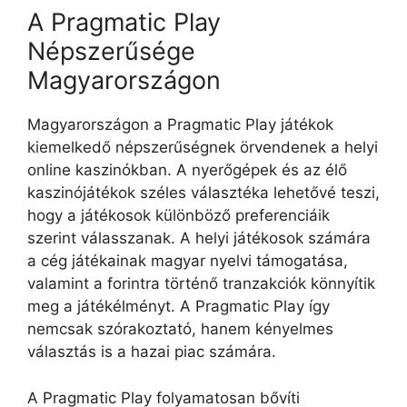
A Pragmatic Play
Népszerűsége
Magyarországon
Magyarországon a Pragmatic Play játékok
kiemelkedő népszerűségnek örvendenek a helyi
online kaszinókban. A nyerőgépek és az élő
kaszinójátékok széles választéka lehetővé teszi,
hogy a játékosok különböző preferenciáik
szerint válasszanak. A helyi játékosok számára
a cég játékainak magyar nyelvi támogatása,
valamint a forintra történő tranzakciók könnyítik
meg a játékélményt. A Pragmatic Play így
nemcsak szórakoztató, hanem kényelmes
választás is a hazai piac számára.
A Pragmatic Play folyamatosan bővíti