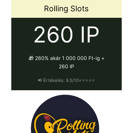
Rolling Slots
260 IP
🎁 260% akár 1 000 000 Ft-ig +
260 IP
📢 Értékelés: 9.5/10⭐⭐⭐⭐⭐