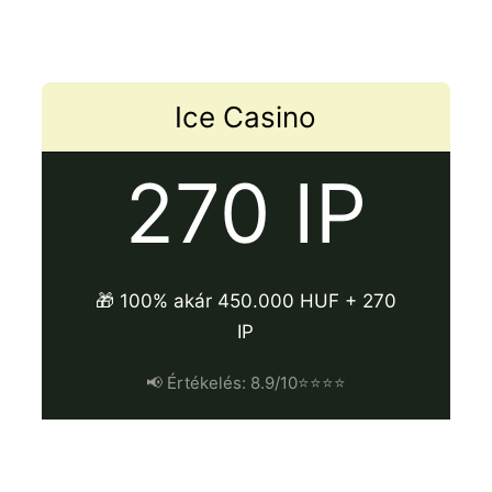
Ice Casino
270 IP
🎁 100% akár 450.000 HUF + 270
IP
📢 Értékelés: 8.9/10⭐⭐⭐⭐