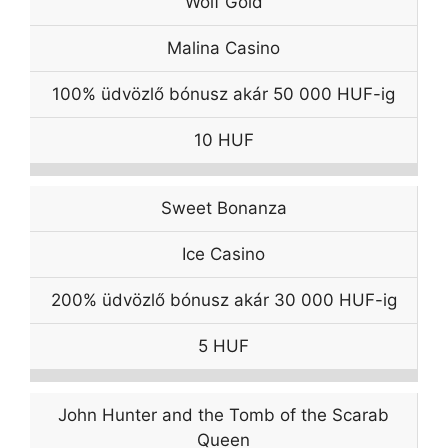
Wolf Gold
Malina Casino
100% üdvözlő bónusz akár 50 000 HUF-ig
10 HUF
Sweet Bonanza
Ice Casino
200% üdvözlő bónusz akár 30 000 HUF-ig
5 HUF
John Hunter and the Tomb of the Scarab
Queen