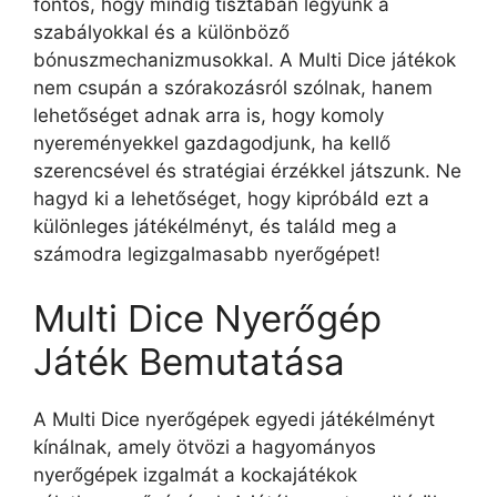
fontos, hogy mindig tisztában legyünk a
szabályokkal és a különböző
bónuszmechanizmusokkal. A Multi Dice játékok
nem csupán a szórakozásról szólnak, hanem
lehetőséget adnak arra is, hogy komoly
nyereményekkel gazdagodjunk, ha kellő
szerencsével és stratégiai érzékkel játszunk. Ne
hagyd ki a lehetőséget, hogy kipróbáld ezt a
különleges játékélményt, és találd meg a
számodra legizgalmasabb nyerőgépet!
Multi Dice Nyerőgép
Játék Bemutatása
A Multi Dice nyerőgépek egyedi játékélményt
kínálnak, amely ötvözi a hagyományos
nyerőgépek izgalmát a kockajátékok