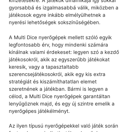
kifizetésekre. A játékok dinamikája így sokkal
gyorsabbá és izgalmasabbá válik, miközben a
játékosok egyre inkább elmélyülhetnek a
nyerési lehetőségek sokszínűségében.
A Multi Dice nyerőgépek mellett szóló egyik
legfontosabb érv, hogy mindenki számára
kínálnak valami érdekeset: legyen szó a kezdő
játékosokról, akik az egyszerűbb játékokat
keresik, vagy a tapasztaltabb
szerencsejátékosokról, akik egy kis extra
stratégiát és kiszámíthatatlan elemet
szeretnének a játékban. Bármi is legyen a
célod, a Multi Dice nyerőgépek garantáltan
lenyűgöznek majd, és egy új szintre emelik a
nyerőgépes játékélményt.
Az ilyen típusú nyerőgépekkel való játék során