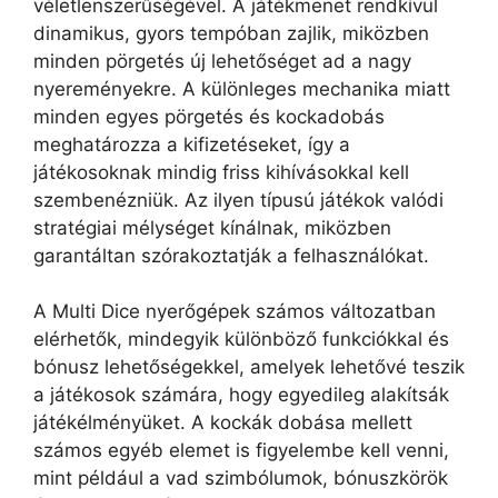
véletlenszerűségével. A játékmenet rendkívül
dinamikus, gyors tempóban zajlik, miközben
minden pörgetés új lehetőséget ad a nagy
nyereményekre. A különleges mechanika miatt
minden egyes pörgetés és kockadobás
meghatározza a kifizetéseket, így a
játékosoknak mindig friss kihívásokkal kell
szembenézniük. Az ilyen típusú játékok valódi
stratégiai mélységet kínálnak, miközben
garantáltan szórakoztatják a felhasználókat.
A Multi Dice nyerőgépek számos változatban
elérhetők, mindegyik különböző funkciókkal és
bónusz lehetőségekkel, amelyek lehetővé teszik
a játékosok számára, hogy egyedileg alakítsák
játékélményüket. A kockák dobása mellett
számos egyéb elemet is figyelembe kell venni,
mint például a vad szimbólumok, bónuszkörök