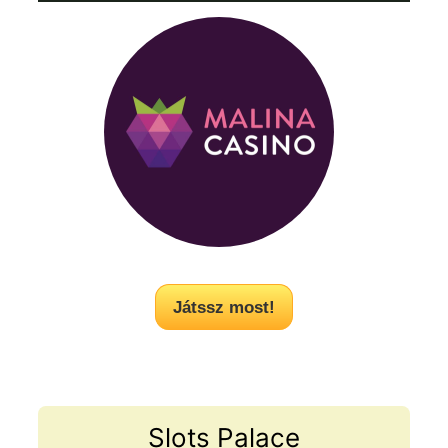
Játssz most!
Slots Palace