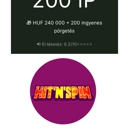
🎁 HUF 240 000 + 200 ingyenes
pörgetés
📢 Értékelés: 9.3/10⭐⭐⭐⭐⭐