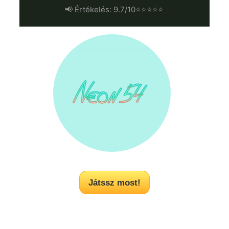
📢 Értékelés: 9.7/10⭐⭐⭐⭐⭐
Játssz most!