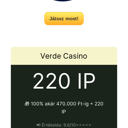
Játssz most!
Verde Casino
220 IP
🎁 100% akár 470.000 Ft-ig + 220
IP
📢 Értékelés: 9.6/10⭐⭐⭐⭐⭐