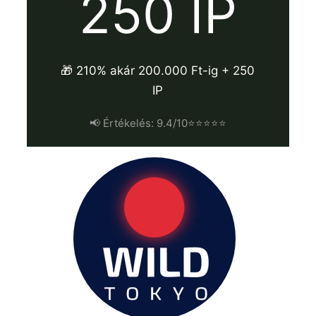
250 IP
🎁 210% akár 200.000 Ft-ig + 250
IP
📢 Értékelés: 9.4/10⭐⭐⭐⭐⭐