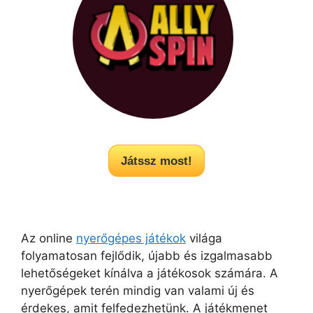
Játssz most!
Az online
nyerőgépes játékok
világa
folyamatosan fejlődik, újabb és izgalmasabb
lehetőségeket kínálva a játékosok számára. A
nyerőgépek terén mindig van valami új és
érdekes, amit felfedezhetünk. A játékmenet