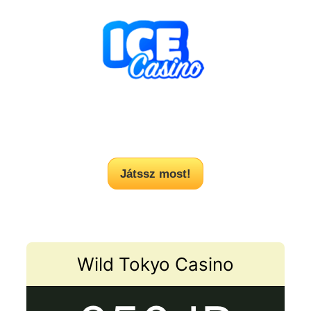
Játssz most!
Wild Tokyo Casino