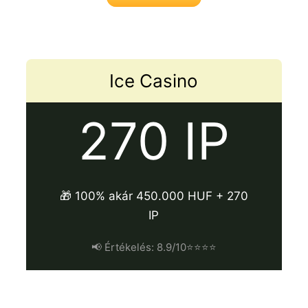
Ice Casino
270 IP
🎁 100% akár 450.000 HUF + 270
IP
📢 Értékelés: 8.9/10⭐⭐⭐⭐