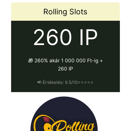
Rolling Slots
260 IP
🎁 260% akár 1 000 000 Ft-ig +
260 IP
📢 Értékelés: 9.5/10⭐⭐⭐⭐⭐