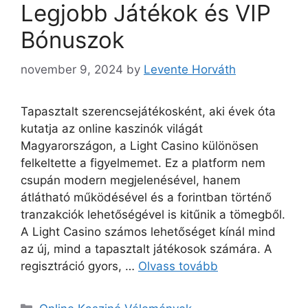
Legjobb Játékok és VIP
Bónuszok
november 9, 2024
by
Levente Horváth
Tapasztalt szerencsejátékosként, aki évek óta
kutatja az online kaszinók világát
Magyarországon, a Light Casino különösen
felkeltette a figyelmemet. Ez a platform nem
csupán modern megjelenésével, hanem
átlátható működésével és a forintban történő
tranzakciók lehetőségével is kitűnik a tömegből.
A Light Casino számos lehetőséget kínál mind
az új, mind a tapasztalt játékosok számára. A
regisztráció gyors, …
Olvass tovább
Categories