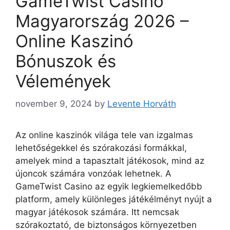
GameTwist Casino
Magyarország 2026 –
Online Kaszinó
Bónuszok és
Vélemények
november 9, 2024
by
Levente Horváth
Az online kaszinók világa tele van izgalmas
lehetőségekkel és szórakozási formákkal,
amelyek mind a tapasztalt játékosok, mind az
újoncok számára vonzóak lehetnek. A
GameTwist Casino az egyik legkiemelkedőbb
platform, amely különleges játékélményt nyújt a
magyar játékosok számára. Itt nemcsak
szórakoztató, de biztonságos környezetben