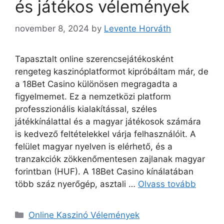
és játékos vélemények
november 8, 2024
by
Levente Horváth
Tapasztalt online szerencsejátékosként
rengeteg kaszinóplatformot kipróbáltam már, de
a 18Bet Casino különösen megragadta a
figyelmemet. Ez a nemzetközi platform
professzionális kialakítással, széles
játékkínálattal és a magyar játékosok számára
is kedvező feltételekkel várja felhasználóit. A
felület magyar nyelven is elérhető, és a
tranzakciók zökkenőmentesen zajlanak magyar
forintban (HUF). A 18Bet Casino kínálatában
több száz nyerőgép, asztali …
Olvass tovább
Categories
Online Kaszinó Vélemények