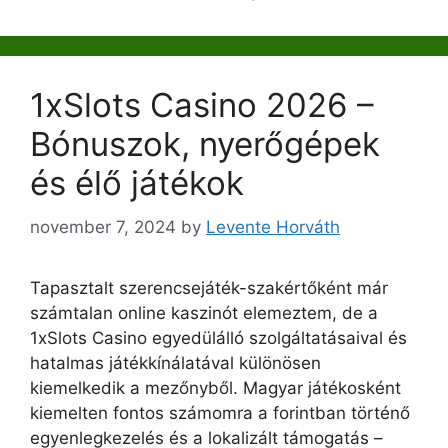
1xSlots Casino 2026 –
Bónuszok, nyerőgépek
és élő játékok
november 7, 2024
by
Levente Horváth
Tapasztalt szerencsejáték-szakértőként már
számtalan online kaszinót elemeztem, de a
1xSlots Casino egyedülálló szolgáltatásaival és
hatalmas játékkínálatával különösen
kiemelkedik a mezőnyből. Magyar játékosként
kiemelten fontos számomra a forintban történő
egyenlegkezelés és a lokalizált támogatás –