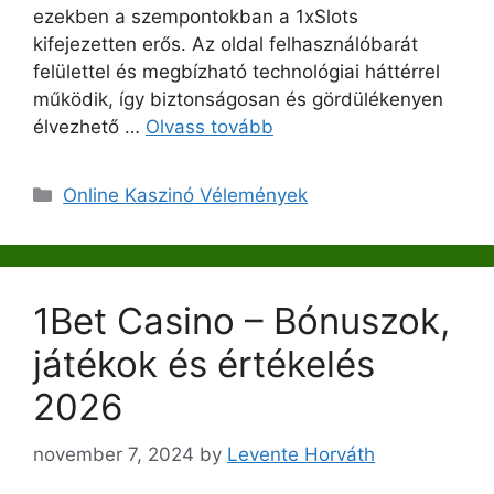
ezekben a szempontokban a 1xSlots
kifejezetten erős. Az oldal felhasználóbarát
felülettel és megbízható technológiai háttérrel
működik, így biztonságosan és gördülékenyen
élvezhető …
Olvass tovább
Categories
Online Kaszinó Vélemények
1Bet Casino – Bónuszok,
játékok és értékelés
2026
november 7, 2024
by
Levente Horváth