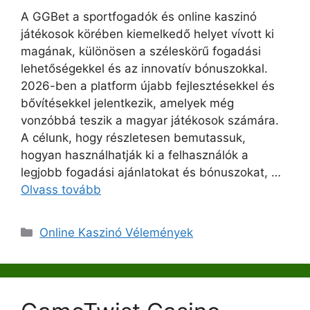
A GGBet a sportfogadók és online kaszinó
játékosok körében kiemelkedő helyet vívott ki
magának, különösen a széleskörű fogadási
lehetőségekkel és az innovatív bónuszokkal.
2026-ben a platform újabb fejlesztésekkel és
bővítésekkel jelentkezik, amelyek még
vonzóbbá teszik a magyar játékosok számára.
A célunk, hogy részletesen bemutassuk,
hogyan használhatják ki a felhasználók a
legjobb fogadási ajánlatokat és bónuszokat, …
Olvass tovább
Categories
Online Kaszinó Vélemények