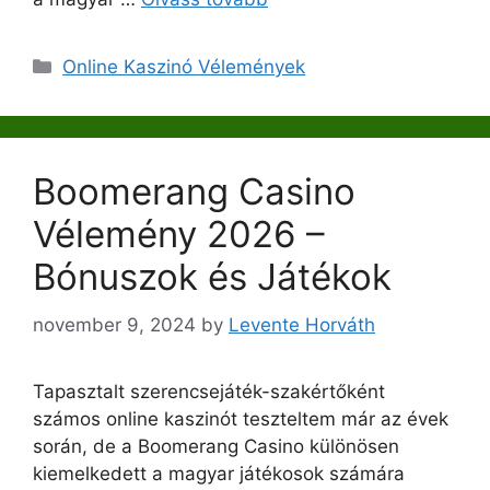
Categories
Online Kaszinó Vélemények
Boomerang Casino
Vélemény 2026 –
Bónuszok és Játékok
november 9, 2024
by
Levente Horváth
Tapasztalt szerencsejáték-szakértőként
számos online kaszinót teszteltem már az évek
során, de a Boomerang Casino különösen
kiemelkedett a magyar játékosok számára