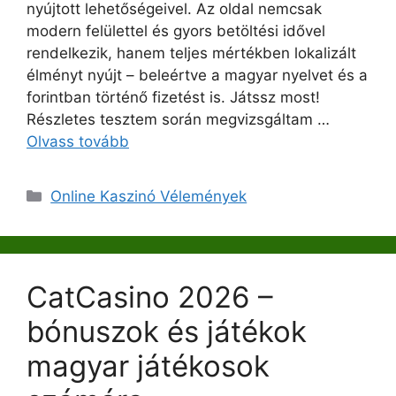
nyújtott lehetőségeivel. Az oldal nemcsak
modern felülettel és gyors betöltési idővel
rendelkezik, hanem teljes mértékben lokalizált
élményt nyújt – beleértve a magyar nyelvet és a
forintban történő fizetést is. Játssz most!
Részletes tesztem során megvizsgáltam …
Olvass tovább
Categories
Online Kaszinó Vélemények
CatCasino 2026 –
bónuszok és játékok
magyar játékosok