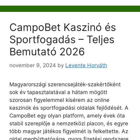
CampoBet Kaszinó és
Sportfogadás – Teljes
Bemutató 2026
november 9, 2024
by
Levente Horváth
Magyarországi szerencsejáték-szakértőként
sok év tapasztalatával a hátam mögött
szorosan figyelemmel kísérem az online
kaszinók és sportfogadási oldalak fejlődését. A
CampoBet egy olyan platform, amely évek óta
stabil szereplője a nemzetközi piacon, és egyre
több magyar játékos figyelmét is felkeltette. Az
oldal megbízhatósága, gyors fizetési rendszere