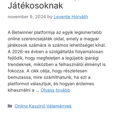
Játékosoknak
november 9, 2024
by
Levente Horváth
A Betwinner platformja az egyik legismertebb
online szerencsejáték oldal, amely a magyar
játékosok számára is számos lehetőséget kínál.
A 2026-es évben a szolgáltatás folyamatosan
fejlődik, hogy megfeleljen a legújabb iparági
trendeknek, miközben a felhasználói élményt is
fokozza. A cikk célja, hogy részletesen
bemutassa, mire számíthatunk, ha ezt a
platformot választjuk, és hogyan érdemes
kihasználni a …
Olvass tovább
Categories
Online Kaszinó Vélemények