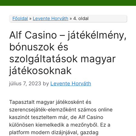
Főoldal
»
Levente Horváth
»
4. oldal
Alf Casino – játékélmény,
bónuszok és
szolgáltatások magyar
játékosoknak
július 7, 2023
by
Levente Horváth
Tapasztalt magyar játékosként és
szerencsejáték-elemzőként számos online
kaszinót teszteltem már, de Alf Casino
különösen kiemelkedik a mezőnyből. Ez a
platform modern dizájnjával, gazdag