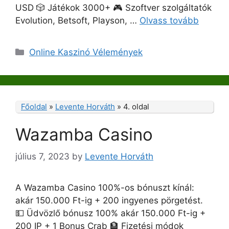
USD 🎲 Játékok 3000+ 🎮 Szoftver szolgáltatók
Evolution, Веtsоft, Playson, …
Olvass tovább
Categories
Online Kaszinó Vélemények
Főoldal
»
Levente Horváth
»
4. oldal
Wazamba Casino
július 7, 2023
by
Levente Horváth
A Wazamba Casino 100%-os bónuszt kínál:
akár 150.000 Ft-ig + 200 ingyenes pörgetést.
💵 Üdvözlő bónusz 100% akár 150.000 Ft-ig +
200 IP + 1 Bonus Crab 🏦 Fizetési módok