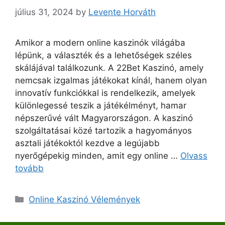
július 31, 2024
by
Levente Horváth
Amikor a modern online kaszinók világába
lépünk, a választék és a lehetőségek széles
skálájával találkozunk. A 22Bet Kaszinó, amely
nemcsak izgalmas játékokat kínál, hanem olyan
innovatív funkciókkal is rendelkezik, amelyek
különlegessé teszik a játékélményt, hamar
népszerűvé vált Magyarországon. A kaszinó
szolgáltatásai közé tartozik a hagyományos
asztali játékoktól kezdve a legújabb
nyerőgépekig minden, amit egy online …
Olvass
tovább
Categories
Online Kaszinó Vélemények