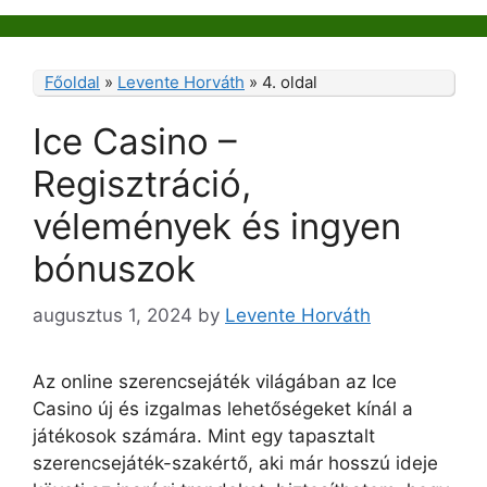
Főoldal
»
Levente Horváth
»
4. oldal
Ice Casino –
Regisztráció,
vélemények és ingyen
bónuszok
augusztus 1, 2024
by
Levente Horváth
Az online szerencsejáték világában az Ice
Casino új és izgalmas lehetőségeket kínál a
játékosok számára. Mint egy tapasztalt
szerencsejáték-szakértő, aki már hosszú ideje