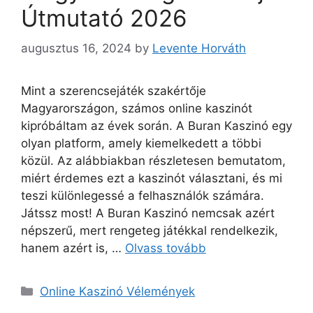
Útmutató 2026
augusztus 16, 2024
by
Levente Horváth
Mint a szerencsejáték szakértője
Magyarországon, számos online kaszinót
kipróbáltam az évek során. A Buran Kaszinó egy
olyan platform, amely kiemelkedett a többi
közül. Az alábbiakban részletesen bemutatom,
miért érdemes ezt a kaszinót választani, és mi
teszi különlegessé a felhasználók számára.
Játssz most! A Buran Kaszinó nemcsak azért
népszerű, mert rengeteg játékkal rendelkezik,
hanem azért is, …
Olvass tovább
Categories
Online Kaszinó Vélemények