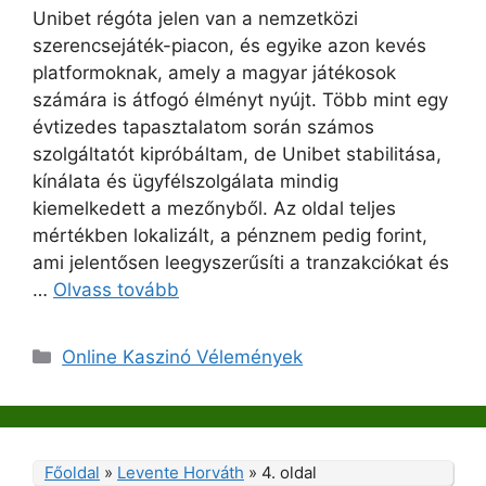
Unibet régóta jelen van a nemzetközi
szerencsejáték-piacon, és egyike azon kevés
platformoknak, amely a magyar játékosok
számára is átfogó élményt nyújt. Több mint egy
évtizedes tapasztalatom során számos
szolgáltatót kipróbáltam, de Unibet stabilitása,
kínálata és ügyfélszolgálata mindig
kiemelkedett a mezőnyből. Az oldal teljes
mértékben lokalizált, a pénznem pedig forint,
ami jelentősen leegyszerűsíti a tranzakciókat és
…
Olvass tovább
Categories
Online Kaszinó Vélemények
Főoldal
»
Levente Horváth
»
4. oldal