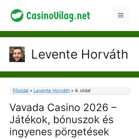
Skip
to
Menu
content
Levente Horváth
Főoldal
»
Levente Horváth
»
4. oldal
Vavada Casino 2026 –
Játékok, bónuszok és
ingyenes pörgetések