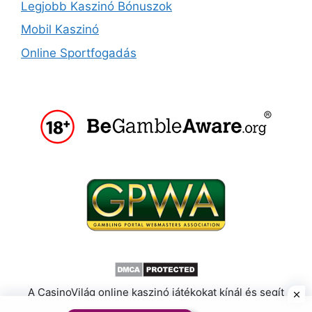
Legjobb Kaszinó Bónuszok
Mobil Kaszinó
Online Sportfogadás
A CasinoVilág online kaszinó játékokat kínál és segít
eligazodni a kaszinó bónuszok valamint az online