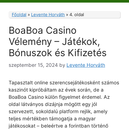
Főoldal
»
Levente Horváth
»
4. oldal
BoaBoa Casino
Vélemény – Játékok,
Bónuszok és Kifizetés
szeptember 15, 2024
by
Levente Horváth
Tapasztalt online szerencsejátékosként számos
kaszinót kipróbáltam az évek során, de a
BoaBoa Casino külön figyelmet érdemel. Az
oldal látványos dizájnja mögött egy jól
szervezett, sokoldalú platform rejlik, amely
teljes mértékben támogatja a magyar
játékosokat – beleértve a forintban történő