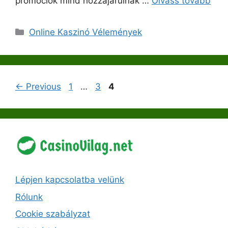
promóciók mind hozzájárulnak …
Olvass tovább
Categories
Online Kaszinó Vélemények
Page
Page
Page
←
Previous
1
…
3
4
Lépjen kapcsolatba velünk
Rólunk
Cookie szabályzat